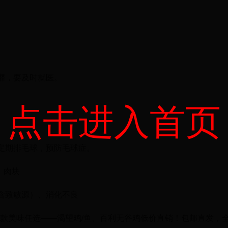
靡，要及时就医。
点击进入首页
定期排毛球，预防毛球症。
、肉块
含致敏源）、消化不良
0，多款美味任选——渴望鸡/鱼、百利无谷鸡低价直销！包邮直发，