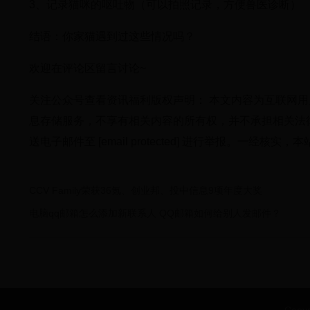
3、记录猫咪的呕吐物（可以拍照记录，方便兽医诊断）
结语：你家猫遇到过这些情况吗？
欢迎在评论区留言讨论~
关注公众号查看资讯福利版权声明： 本文内容为互联网
息存储服务，不享有相关内容的所有权，并不承担相关法
送电子邮件至 [email protected] 进行举报。一
CCV Family荣获36氪、创业邦、投中信息9项年度大奖
电脑qq邮箱怎么添加新联系人 QQ邮箱如何给别人发邮件？
Copy