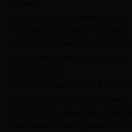
生理性呕吐：
情况 4、吐胃液、黄水症状：吐出带泡沫的黄水、胃液
原因：长期没有进食，导致胃酸过多、空腹状态下呕吐
解决办法：观察猫咪是否有食欲不振、频繁呕吐、精神萎
情况 5、吐毛球症状：呕吐物是毛团，形状像猫咪粑粑
原因：毛球堆积、毛球症
解决办法：及时给猫咪喂食化毛膏或猫草排毛球，日常要
情况 6、吐猫粮症状：肉眼可见呕吐物为未消化的猫粮块
原因：进食太快或太多、换粮没有过渡期、猫粮不合适（
胖萌舍猫粮限时抢购！爱肯拿5.4 kg猫粮首单仅￥20