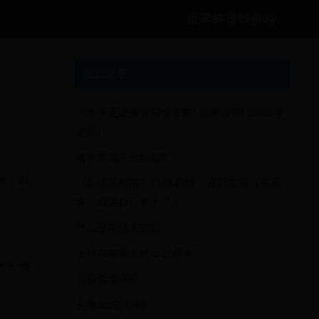
世界杯足球价格
最新发表
小米小愛隨身音箱全攻略! 獨家資料! (2025年
更新)
倩女幽魂怎么结婚?
张！以
《名侦探柯南》TV版剧情，宫野志保（灰原
哀）自述自己多大了？
什么是网络大数据
怎样在电脑上打出三点水？
5. 情
专业化妆课程
头像app排行榜