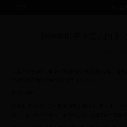
首页
FIFA
猫咪呕吐带血怎么回事（
2025-05-08 
饲养猫咪过程中，难免会遇到猫咪出现呕吐的症状，这是
下是猫咪呕吐的 6 种情况分析与处理办法！
病理性呕吐：
情况 1、吐血水、血丝 目录 隐藏 1. 情况 1、吐血水、血丝 2
况 5、吐毛球 6. 情况 6、吐猫粮 症状：呕吐物是一滩血