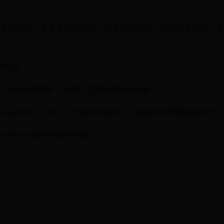
食益生菌缓解、更换合适的猫粮、观察猫咪症状，出现频繁呕吐、
用得上！
一些药物来缓解，但最好是按照宠医的叮嘱。
引起的拉稀、呕吐、软便症状都适用，还能起到调理肠胃的作用
一些针对范围不同的驱虫药。