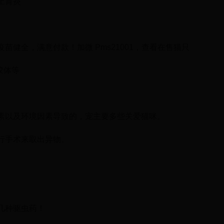
上胃炎
健全，满意付款！加微 Pms21001，查看在售猫只
胶体等
素以及环境因素导致的，宠主要多些关爱猫咪。
行手术来取出异物。
几种驱虫药！