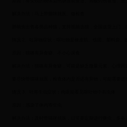
原因：有尖锐的物体划伤肠道或食道、胃酸灼伤食道、患
解决办法：马上带猫咪就医、做检查
胖萌舍出售各类品种猫，支持视频选猫，全国送货上门，疫苗
情况 2、吐异物症状：呕吐物是橡皮筋、线团、塑料袋、
原因：猫咪有异食癖、不小心误食
解决办法：猫咪有异食癖，可能是缺乏微量元素、心理因
要尽快带猫咪就医，检查体内是否还有异物，可能需要进
情况 3、吐寄生虫症状：肉眼能看见呕吐物中有虫体
原因：感染了体内寄生虫
解决办法：及时带猫咪就医，日常要定期进行驱虫，多备