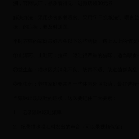
溯，官网认证，品质看得见！进微店领30元券
解决办法：采用少食多餐喂食、采用“7 日换粮法”、喂
振、的症状，要及时送医。
平时养猫的家庭最好常备以下这些药物，遇上以上的情况
①止泻药、止吐药：拉稀、呕吐很严重的猫咪，适当喂食
②益生菌：猫咪因为消化不良、肠胃不适、肠道菌群紊乱
③驱虫药：养猫家庭要常备一些体内外驱虫药，最好选择
当猫咪出现呕吐的症状，送医要记住三大要素：
1、 记录猫咪呕吐频率
2、纪录猫咪呕吐时发出的声音（可以录视频保留）