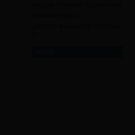
如何使用数字万用表测量二极管的好坏与极性
小米Miflash官方刷机工具
《魔兽世界》暴风领主纳拉克一天可打次数介
绍
友情链接