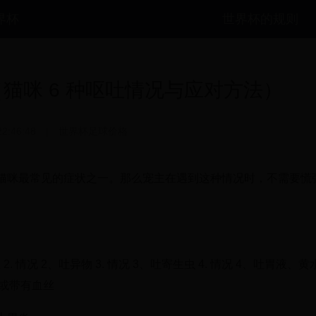
世界杯
世界杯的规则
猫咪 6 种呕吐情况与应对方法）
22:46:48
|
世界杯足球价格
猫咪最常见的症状之一。那么宠主在遇到这种情况时，不需要慌
. 情况 2、吐异物 3. 情况 3、吐寄生虫 4. 情况 4、吐胃液、黄水 
水或带有血丝