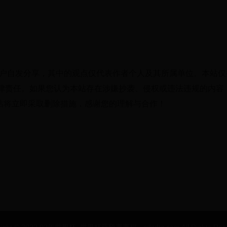
用户自发分享，其中的观点仅代表作者个人及其所属单位。本站仅
律责任。如果您认为本站存在涉嫌抄袭、侵权或违法违规的内容
经核实，本站将立即采取删除措施，感谢您的理解与合作！
right © 2022 02年世界杯_世界杯亚预赛赛程 - cdsdtc.com All Rights Rese