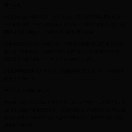
西卡兹韦。
6名裁判员最小年龄33岁，为卢旺达女子裁判员莎莉玛·穆坎桑加；
最大年龄43岁，为赞比亚的扬尼·西卡兹韦；平均年龄38.17岁； 国
际级时间最长的15年，为赞比亚的扬尼·西卡兹韦。
10名助理裁判员 最小年龄33岁，为莱索托助理裁判员苏鲁·法特索
恩；最大年龄43岁，为塞内加尔的哈吉·桑巴；平均年龄38.30岁；
国际级时间最长的14年，为 塞内加尔的哈吉·桑巴。
2名视频助理裁判员均为43岁； 国际级时间最长的13年，为摩洛哥
的拉德万·吉耶德。
中北美洲及加勒比海足联
共有来自10个协会的20名竞赛官员：来自5个协会的5名裁判员；来
自8个协会的12名助理裁判员，包括墨西哥女子助理裁判员 卡伦·迪
亚斯和美国女子助理裁判员 凯瑟琳·内斯比特； 来自3个协会的3名
视频助理裁判员。