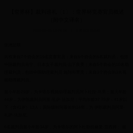
【世界杯】裁判巡礼〔1〕：世界杯竞赛官员概述
（附中文译名）
2025-05-03 13:04:34
|
世界杯足球价格
亚洲足联
共有来自7个协会的19名竞赛官员：来自6个协会的6名裁判员，包括
中国裁判员马宁、日本女子裁判员 山下良美；来自5个协会的10名助
理裁判员，包括中国助理裁判员 施翔和曹奕；来自3个协会的3名视
频助理裁判员。
最小年龄29岁，为卡塔尔视频助理裁判员阿卜杜拉·马里；最大年龄
44岁，为伊朗裁判员阿里-礼萨·法加尼；平均年龄37.79岁；41岁以
下（含41岁）13人；国际级时间最长的14年，为 伊朗裁判员阿里-
礼萨·法加尼。
6名裁判员最小年龄34岁，为卡塔尔的阿卜杜勒拉赫曼·贾西姆； 最