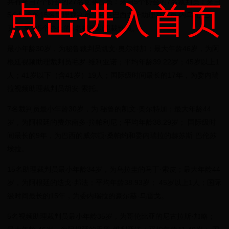
共有来自7个协会的27名竞赛官员：来自5个协会的7名裁判员；来自
点击进入首页
5个协会的15名助理裁判员，包括巴西女子助理裁判员 内乌扎·巴
克； 来自5个协会的5名视频助理裁判员。
最小年龄30岁，为秘鲁裁判员凯文·奥尔特加；最大年龄46岁，为阿
根廷视频助理裁判员毛罗·维利亚诺；平均年龄39.22岁；45岁以上1
人；41岁以下（含41岁）19人；国际级时间最长的17年，为委内瑞
拉视频助理裁判员胡安·索托。
7名裁判员最小年龄30岁，为 秘鲁的凯文·奥尔特加；最大年龄44
岁，为阿根廷的费尔南多·拉帕利尼；平均年龄38.29岁； 国际级时
间最长的9年，为巴西的威尔顿·桑帕约和委内瑞拉的赫苏斯·巴伦苏
埃拉。
15名助理裁判员最小年龄34岁，为乌拉圭的马丁·索皮；最大年龄44
岁，为阿根廷的迭戈·邦法；平均年龄38.93岁； 45岁以上1人；国际
级时间最长的15年，为委内瑞拉的豪尔赫·乌雷戈。
5名视频助理裁判员最小年龄35岁，为哥伦比亚的尼古拉斯·加略；