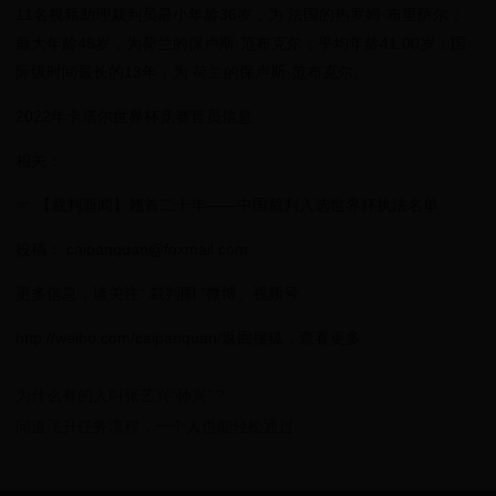
11名视频助理裁判员最小年龄36岁，为 法国的热罗姆·布里萨尔；
最大年龄46岁，为荷兰的保卢斯·范布克尔；平均年龄41.00岁；国
际级时间最长的13年，为 荷兰的保卢斯·范布克尔。
2022年卡塔尔世界杯竞赛官员信息
相关：
☞ 【裁判新闻】翘首二十年——中国裁判入选世界杯执法名单
投稿： caipanquan@foxmail.com
更多信息，请关注“ 裁判圈 ”微博、视频号
http://weibo.com/caipanquan/返回搜狐，查看更多
为什么有的人叫张艺兴“孙兴”？
问道飞升任务流程，一个人也能轻松通过