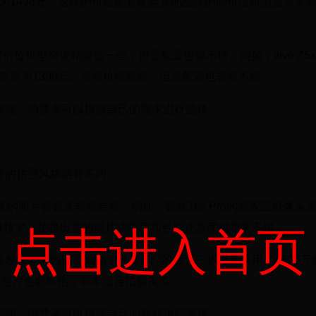
价仅为1498元。这样的价格配置比起其他品牌的同价位机型是非常
同价位机型来说稍微贵一些，但是配置也很不错。例如，vivo Z5
，售价为1398元。虽然价格略高，但是配置也非常不错。
的表现，消费者可以根据自己的需求进行选择。
两者的拍照风格略有不同。
照片看起来非常自然。例如，魅族16s Pro的后置三摄像头
学防抖技术，拍摄出来的照片清晰度和色彩还原度都非常不错。
点击进入首页
来非常饱满。例如，vivo X27的后置三摄像头采用了4800万
来的照片色彩鲜艳，非常适合拍摄夜景。
有不同，消费者可以根据自己的喜好进行选择。