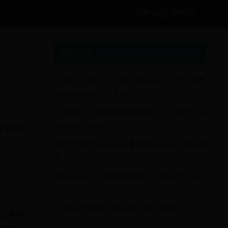
世界杯足球价格
最新发表
【機型介紹】千元中階手機vivo Y27 5G 空機
價/規格/續航力看這篇！
《中餐厅》拍摄地在泰国哪里？《中餐厅》拍
摄地有什么好玩的？
喜爱的两
精灵宝可梦GO臭臭泥哪里抓 臭臭泥坐标在哪
里
华硕(ASUS)平板电脑触控笔：好用还是不好
用？
欧洲转运攻略:欧洲GO转运图文教程
了高通骁
兰州证券黑市