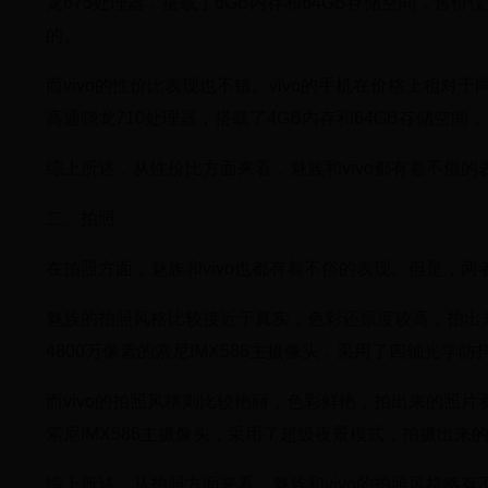
龙675处理器，搭载了6GB内存和64GB存储空间，售
的。
而vivo的性价比表现也不错。vivo的手机在价格上相对于
高通骁龙710处理器，搭载了4GB内存和64GB存储空间
综上所述，从性价比方面来看，魅族和vivo都有着不俗
二、拍照
在拍照方面，魅族和vivo也都有着不俗的表现。但是，
魅族的拍照风格比较接近于真实，色彩还原度较高，拍出来的
4800万像素的索尼IMX586主摄像头，采用了四轴光
而vivo的拍照风格则比较艳丽，色彩鲜艳，拍出来的照片看起
索尼IMX586主摄像头，采用了超级夜景模式，拍摄出
综上所述，从拍照方面来看，魅族和vivo的拍照风格略