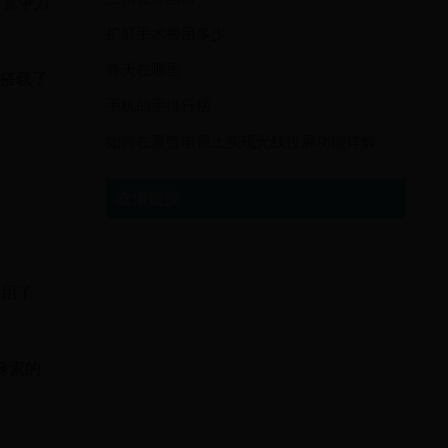
有竞争力
扩肛手术费用多少
春天在哪里
x搭载了
手机助手排行榜
如何在夏普电视上实现无线投屏功能详解
友情链接
采用了
像素的