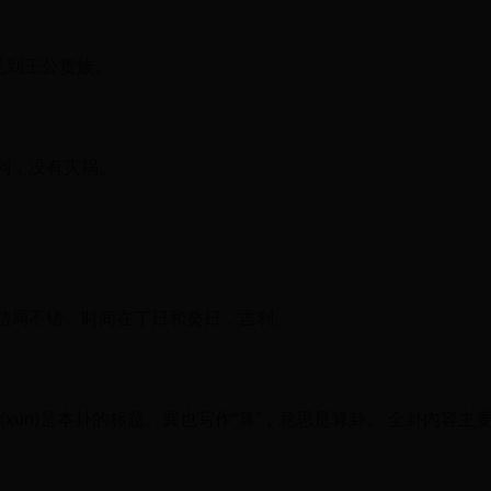
见到王公贵族。
利，没有灾祸。
结局不错。时间在丁日和癸日，吉利。
m]①巽(xun)是本卦的标题。巽也写作“算”，意思是算卦。 全卦内容主