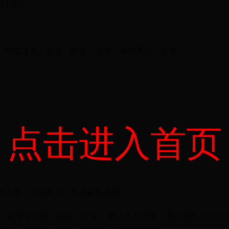
月日时。
、呼吸器官、食道、肠道、左肩、淋巴系统、血管。
点击进入首页
风不绝，无孔不入。风还象征柔顺。
，故受之以巽。巽者，入也。”旅人无处安顿，巽卦则表示可以