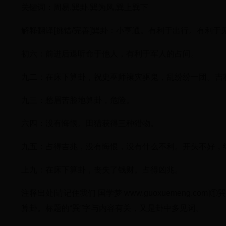
关键词：周易,巽卦,巽为风,巽上巽下
解释翻译[挑错/完善]巽卦：小亨通。有利于出行。有利于
初六：前进后退听命于他人，有利于军人的占问。
九二：在床下算卦，祝史巫师禳灾驱鬼，乱纷纷一团。吉
九三：愁眉苦脸地算卦，危险。
六四：没有悔恨。田猎获得三种猎物。
九五：占得吉兆，没有悔恨，没有什么不利。开头不好，
上九：在床下算卦，丧失了钱财。占得凶兆。
注释出处[请记住我们 国学梦 www.guoxuemeng.co
算卦。标题的“巽”字与内容有关，又是卦中多见词。