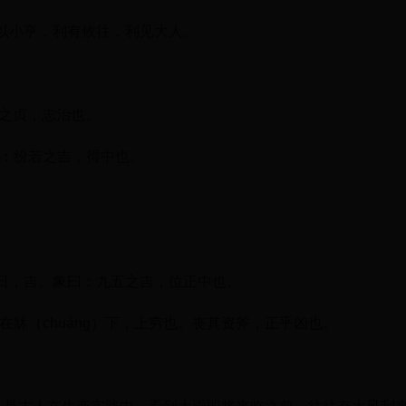
以小亨，利有攸往，利见大人。
人之贞，志治也。
曰：纷若之吉，得中也。
日，吉。象曰：九五之吉，位正中也。
在牀（chuáng）下，上穷也。丧其资斧，正乎凶也。