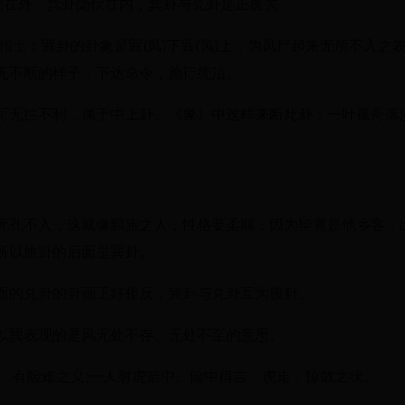
现在外，巽卦隐伏在内，巽卦与兑卦是正覆关
指出：巽卦的卦象是巽(风)下巽(风)上，为风行起来无所不入之
无不顺的样子，下达命令，施行统治。
可无往不利，属于中上卦。《象》中这样来断此卦：一叶孤舟落
无孔不入，这就像羁旅之人，性格要柔顺，因为毕竟是他乡客，
所以旅卦的后面是巽卦。
面的兑卦的卦画正好相反，巽卦与兑卦互为覆卦。
以巽表现的是风无处不存、无处不至的意思。
，有险难之义;一人射虎箭中。险中得吉。虎走，惊散之状。