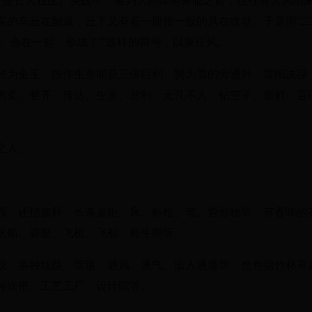
生，是古人在生产实践中，看到大雨即将来临之前，往往有大风刮
实的乌云在翻滚，云下又有着一股接一股的风在吹动。于是用“二
风。合在一起，形成了“”这样的符号，以象征风。
乾为金玉，故作生意能获三倍巨利。巽为震的旁通卦，震阳决躁
内柔、整齐、传达、生意、营利、无孔不入、钻空子、新鲜、言
之人。
西，还指旗秆、长条桌柜、床、标枪、笔、管形物等，有香味的
帆船、赛艇、飞机、飞船、救生圈等。
观、各种线路、管道、通风、通气、出入通道等，也包括竹林草
传送带、工艺工厂、设计院等。