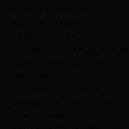
彖曰：重巽以申命，刚巽乎中正而志行。柔皆顺乎刚，是
象曰：随风，巽;君子以申命行事。
初六：进退，利武人之贞。象曰：进退，志疑也。 利武
九二：巽在牀（chuáng）下。用史巫纷若，吉无咎。象
九三：频巽，吝。象曰：频巽之吝，志穷也。
六四：悔亡，田获三品。象曰：田获三品，有功也。
九五：贞吉悔亡，无不利。无初有终，先庚三日，后庚三
上九：巽在牀（chuáng）下，丧其资斧，贞凶。象曰：巽
巽卦卦象，巽为风卦的象征意义