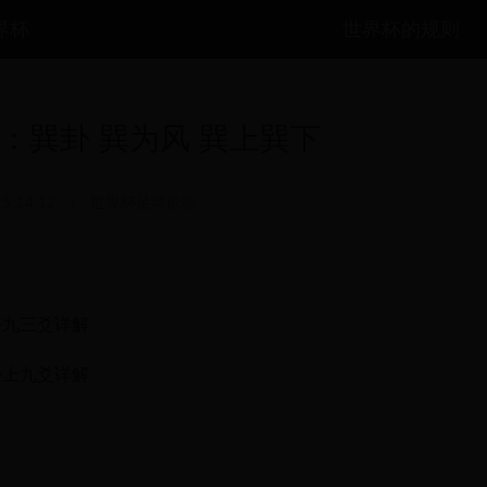
世界杯
世界杯的规则
：巽卦 巽为风 巽上巽下
15:14:12
|
世界杯足球价格
卦九三爻详解
卦上九爻详解