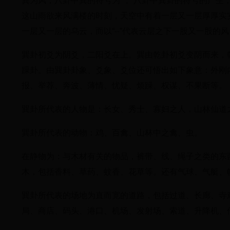
巽为风，八卦中巽的符号为“”。八卦中巽卦的符号的产
这山雨欲来风满楼的时刻，天空中有着一层又一层厚厚实
一层又一层的乌云，而以“--”代表云层之下一股又一股的
巽卦初爻为阴爻，二阳爻在上。巽由乾卦初爻变阴而来，
躁卦。由巽卦卦象、爻象、爻位还可悟出如下象意：外刚
报、举荐、奔波、薄情、忧疑、烦躁、权谋、不果断等。
巽卦所代表的人物是：长女、秀士、寡妇之人，山林仙道
巽卦所代表的动物：鸡、百禽、山林中之禽、虫。
在静物为：与木材有关的物品，裤带、线、绳子之类的东
木，包括香料、草药、蚊香、花草等。还有气球、气艇、
巽卦所代表的场地为直而宽的道路，包括过道、长廊、寺
局、商店、码头、港口、机场、发射场、索道、升降机、