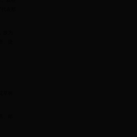
来。就在
”代表那
，故为
语、捷
花草树
原、邮