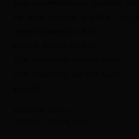
②史巫：古代从事祭祖和算命的人。祝史负责祭祖，巫师
③频：用作“颦”，意思是皱眉，表示愁眉苦脸。三品：三
④先庚三日：庚日前的第三日，即了日。
⑤后庚三日：庚日后的第三日，即癸日。
上一篇：周易第五十六卦：旅卦 火山旅 离上艮下
下一篇：周易第五十八卦：兑卦 兑为泽 兑上兑下
全 文：周易
造梦西游系列哪个最好玩导言
进击的巨大龙！！老山龙攻略（简介篇）