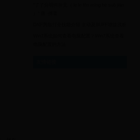
“了了分明何所见（ le le fēn míng hé suǒ jiàn
）” 唐 ·傅翕
DNF男散打全技能介绍 主动及BUFF增益浅析
Win7系统如何查看电脑配置？Win7系统查看
电脑配置的方法
友情链接