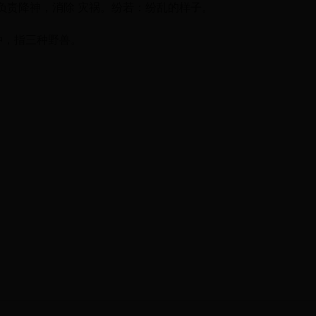
负责降神，消除 灾祸。纷若：纷乱的样子。
种，指三种野兽。