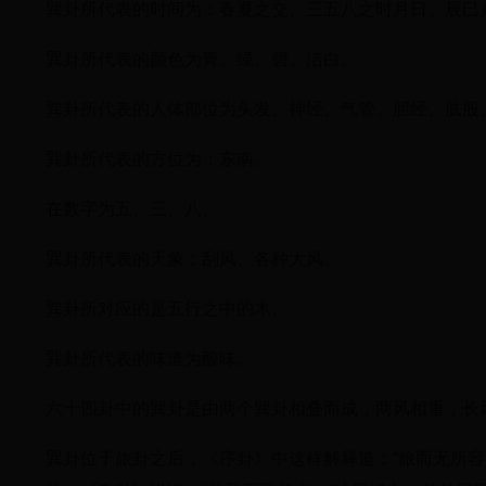
巽卦所代表的时间为：春夏之交、三五八之时月日、辰巳
巽卦所代表的颜色为青、绿、碧、洁白。
巽卦所代表的人体部位为头发、神经、气管、胆经、肱股
巽卦所代表的方位为：东南。
在数字为五、三、八。
巽卦所代表的天象：刮风、各种大风。
巽卦所对应的是五行之中的木。
巽卦所代表的味道为酸味。
六十四卦中的巽卦是由两个巽卦相叠而成，两风相重，长
巽卦位于旅卦之后，《序卦》中这样解释道：“旅而无所容