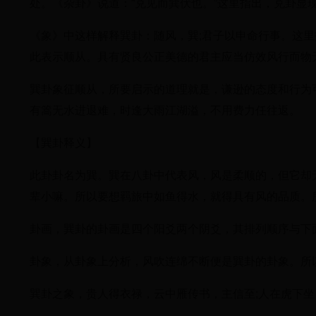
处。《杂卦》说道：“兑见而巽伏也。”这里指出，兑卦显
《象》中这样解释巽卦：随风，巽;君子以申命行事。这里
此表示顺从。具有贤良公正美德的君主应当仿效风行而物
巽卦象征顺从，所要启示的道理就是，谦逊的态度和行为
有篙无水进退难，时逢大雨江湖溢，不用费力任往返。
【巽卦释义】
此卦卦名为巽。巽在八卦中代表风，风是柔顺的，但它却
辈小嘛。所以要想羁旅中如鱼得水，就得具有风的品质。
卦画，巽卦的卦画是四个阳爻两个阴爻，其排列顺序与下
卦象，从卦象上分析，风吹连绵不断便是巽卦的卦象。所
巽卦之象，贵人得衣禄，云中雁传书，主信至;人在虎下坐