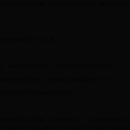
进行位置和尺寸的调整。按照个人喜好进行调整，确保头像完整
将新的头像设置为个人头像。
真实、能够代表自己的照片，避免使用虚假或不当的图片。
意头像的比例和完整性，避免头像过小或被裁剪掉一部分。
，避免使用过于个人化或暴露性的照片。
探探中更换自己的头像。在使用探探时，一个好的头像能够给人
要注意保护个人隐私和遵守社交应用的规定。希望本文能够帮助