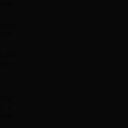
告或者
承担连带
中承诺
种：所签
时的记
迫于媒
短、全
比如现