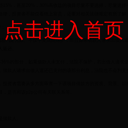
15%，甚至20%，30%高收益的项目尽量不要选择，尽量选择
法律，投资者不能仅看纸上富贵，还要对相关法律规定有所了解
点击进入首页
护；
利息约定无效。不仅不受法院保护，而且如果借款人请求出借人
人返还。
率36%的部分，如果借款人未支付，法院不保护，若出借人请求
，借款人请求出借人返还已支付的该部分利息，法院也不会判支
，投资者需要从多方面审查一下该项目借款方的资质、背景、以
，是否和该p2p公司有关联关系等。
是借款人。