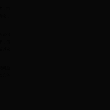
式，司
诉讼，
诉讼保
果，债
断诉讼
现问题
监会等