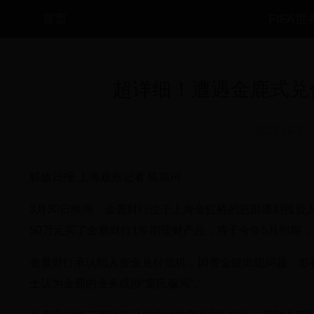
首页
FIFA
超详细！遭遇金鹿式兑
2025-05-27 
解放日报·上海观察记者 陈琼珂
3月30日晚间，金鹿财行位于上海金虹桥的总部遭到投资
50万元买了金鹿财行1年期理财产品，将于今年5月到期
金鹿财行承认陷入资金兑付危机，因资金链出现问题，影
士认为金鹿的业务或涉“庞氏骗局”。