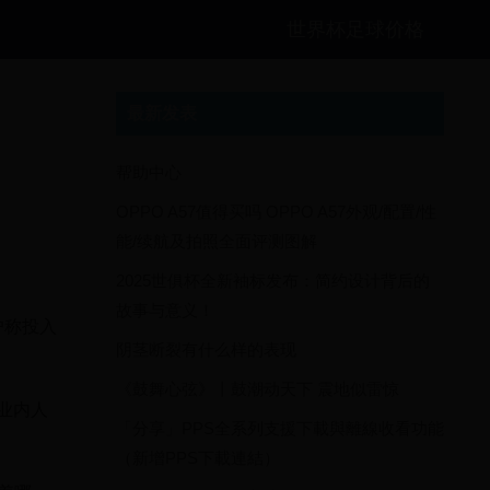
世界杯足球价格
最新发表
帮助中心
OPPO A57值得买吗 OPPO A57外观/配置/性
能/续航及拍照全面评测图解
2025世俱杯全新袖标发布：简约设计背后的
故事与意义！
户称投入
阴茎断裂有什么样的表现
《鼓舞心弦》丨鼓潮动天下 震地似雷惊
业内人
「分享」PPS全系列支援下載與離線收看功能
（新增PPS下載連結）