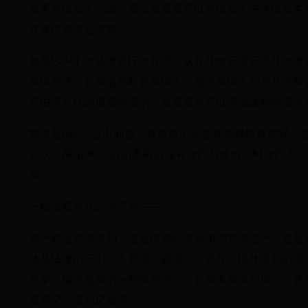
如果是借款人问题，那么投资者可以向借款人主张借款本
直接民事诉讼维权。
如果P2P平台就借贷行为有明示或有其他证据证明其为借
担保责任；如果借贷时有担保人，需将担保人列为共同被
可由平台代为追偿转债的，投资者也可以考虑这种转债方
如果是p2p平台出问题，投资者不管选择哪种维权途径
协议、网站声明等(如果网站现有合同与签约之时合同不一
录。
一般维权方式分为三种——
第一种是非诉谈判，这是律师经常采用的方法之一，也是
体及法律的压力，不希望问题进一步恶化，因此谈判的成
部拿回概率最高的一种维权方式。如果未能谈判成功，其
场登记、谈判记录等。