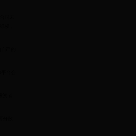
合同未
维权，
为自己的
。
p平台会
投资者
要分散