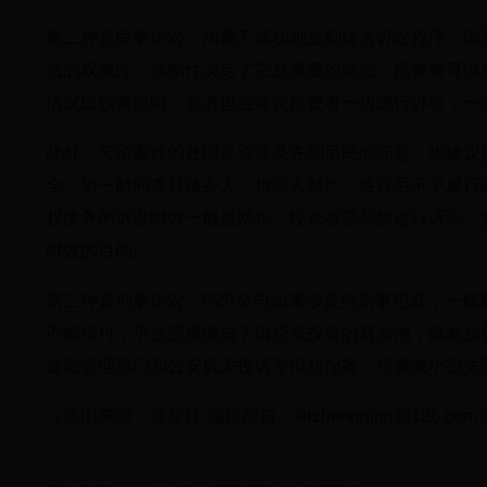
第二种是民事诉讼。沟通不成功则立刻转入诉讼程序，民
法的权威性、强制性决定了它是重要的地位。投资者可以
情况比较紧急时，笔者也会建议投资者一边进行诉讼，一
此外，无论案件的处理是否涉及先刑后民的问题，均建议
全，第一时间查封债务人、担保人财产，胜诉后不予履行
权债务的诉讼时效一般是两年，投资者需尽快进行诉讼，
时效的目的。
第三种是刑事诉讼。P2P公司如果涉及到刑事犯罪，一
不能偿付，平台违规做成了借贷或投资的资金池，既发放
金融管理部门和公安机关投诉举报和报案，尽量减小损失
（题图来源：新华社 编辑邮箱：shzhengqing@126.com