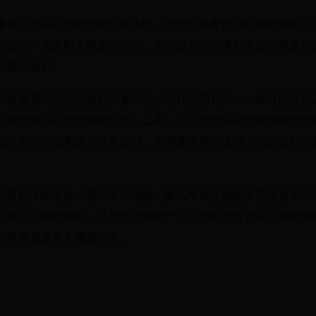
事诉讼是在P2P网贷纠纷发生时，维护投资者合法权利的重要方
在违约产生之时立即进行诉讼，也可以在初步谈判不成，再进行
边进行谈判。
投资者及时向法院提起民事诉讼，这样作用有二：一来可以进行
即可申请法院进行强制执行。二来，可以达到诉讼时效中断的效
如在两年中如果进行债务追讨，也需要保存好证据，也能达到中
般都是群体性案件，要么平台跑路，要么平台违规操作导致资金出
贷款，又吸收存款，甚至还做理财产品。此时投资者应立即向银
同时避免更多人遭受损失。
）