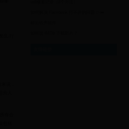
藏着哪
wifi修复记录（8个方法）
如何解决 Facebook 打不开的问题 ▷➡️
鲸云铃声软件
如何從 IMDb 下載影片？
发生,行
友情链接
般来说，
运营人
的所有合
险包括