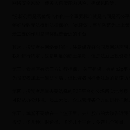
网络安全风险、债务人偿债能力风险、担保风险等。
“分析公司是否值得合作的一个重要标准就是合同是否公
签好导致无法得到法律保护。”她建议，事前防范为上上
最主要的作用是帮你甄选合适的平台。
其次，投资者在网络签约时，注意保存好合同及网站声明
权利进行约定，这是明显的霸王条款，但是法庭上投资者
第三，看是否有第三方进行担保。 关于担保，有的p2p
为投资者加上一道防护墙，但投资者同样要注意的是该防
第四，投资者尽量去要选择的P2P平台办公场所实地考
可以从办公环境、员工素质、企业管理各个方面进行把握
第五，鸡蛋不要放在一个篮子里。去年股市的大跌告诉我
投资，多几种理财途径、多选几个平台，多选几个项目。