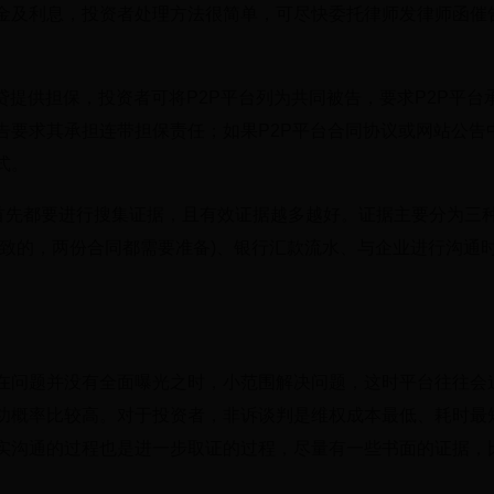
金及利息，投资者处理方法很简单，可尽快委托律师发律师函催
贷提供担保，投资者可将P2P平台列为共同被告，要求P2P平台
告要求其承担连带担保责任；如果P2P平台合同协议或网站公告
式。
，首先都要进行搜集证据，且有效证据越多越好。证据主要分为三
致的，两份合同都需要准备)、银行汇款流水、与企业进行沟通
在问题并没有全面曝光之时，小范围解决问题，这时平台往往会
功概率比较高。对于投资者，非诉谈判是维权成本最低、耗时最
实沟通的过程也是进一步取证的过程，尽量有一些书面的证据，