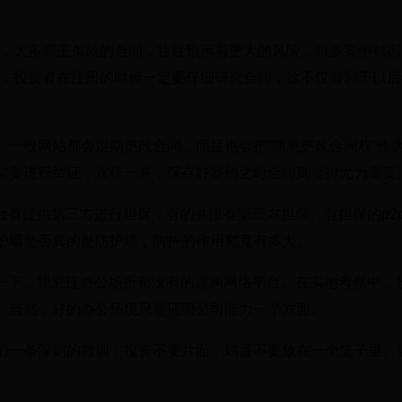
平，太多霸王条款的合同，往往预示着更大的风险，很多案例都因
策，投资者在注册的时候一定要仔细研究合同，这不仅有利于以后
。一般网站都会定期更改合同，而且也会把“随意更改合同权”作
需要进行举证，这样一来，保存好签约之时合同则显得尤为重要
平台有提供第三方进行担保，有的并没有第三方担保。有担保的p2
护墙是否真的是防护墙，防护的作用究竟有多大。
察一下，规避连办公场所都没有的虚构网络平台。在实地考察中，
。当然，好的办公环境只是证明公司能力一个方面。
们一条深刻的教训：投资不要片面，鸡蛋不要放在一个篮子里。