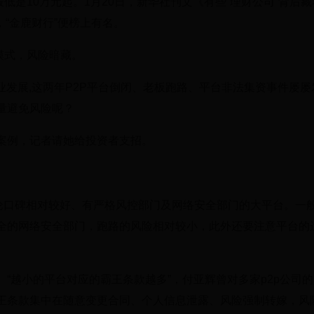
低是10万元起。1月20日，新华社刊文《有些“理财公司”背后
，“金鹿财行”便榜上有名。
模式，风险暗藏。
发展,这两年P2P平台倒闭、老板跑路、平台非法集资事件屡屡
量避免风险呢？
案例，记者请她给投资者支招。
评论口碑相对较好、有严格风控部门及网络安全部门的大平台。一
全的网络安全部门，跑路的风险相对较小，此外还要注意平台的
“越小的平台对应的霸王条款越多”，付亚辉曾对多家p2p公司
王条款集中在随意变更合同、个人信息泄露、风险强制转嫁，风