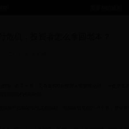
世界杯
世界杯的规则
付危机，投资者怎么拿回老本？
22:31:54
|
世界杯足球价格
人围堵，昨天一早，又有逾300名投资人来要求兑付 。一位女客
，看到新闻才赶来询问。
视宝类产品确定出现兑付问题，可能延后兑付2—3个月，甚至有