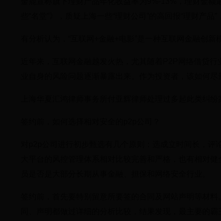
金鹿宣称旗下理财产品年化收益率为9%-13%，理财金额最
些“名堂”》，质疑上海一些“理财公司”的高回报“理财产品”
有分析认为，“互联网+金融+电影”是一种互联网金融创新
近年来，互联网金融越发火热，尤其随着P2P网络借贷行业
业自身的风险问题逐渐暴露出来。作为投资者，该如何尽
上海华夏汇鸿律师事务所付亚辉律师处理过多起此类纠纷
签约前，如何选择相对安全的p2p公司？
对p2p公司进行初步甄选有几个原则：选成立时间长，
大平台的风控管理体系相对比较完善和严格，也有相对健
员是否是大部分长期从事金融、担保和网络安全行业。
签约前，首先要特别留意所要签的合同及网站声明等材料。
同、声明都做过详细的分析比较，结果发现，最主要的霸