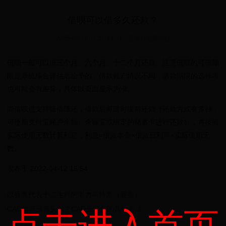
借呗可以借多久还款？
2025-05-12 09:22:43
|
世界杯足球价格
借呗一般可以借三个月、六个月、十二个月还款。注意借呗的可借期
限是系统综合评估后给予的，借款账户情况不同，借款期限的选择项
也可能会有差异，具体以页面显示为准。
而借呗也支持随借随还，借款后可随时提前还款（还款方式有多种，
可使用支付宝账户余额、余额宝或绑定的储蓄卡进行还款），将按照
实际使用天数计算利息，利息=借款本金×借款日利率×实际使用天
数。
发布于 2022-04-12 16:54
以香蕉代表十二生肖的潜力与特质（香蕉）
CAD如何画箭头线？CAD画箭头的几种方法