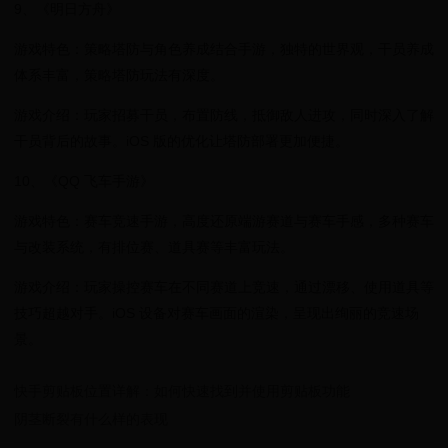
9、《明日方舟》
游戏特色：策略塔防与角色养成结合手游，独特的世界观，干员养成
体系丰富，策略塔防玩法有深度。
游戏介绍：玩家招募干员，布置防线，抵御敌人进攻，同时深入了解
干员背后的故事。iOS 版的优化让塔防部署更加便捷。
10、《QQ 飞车手游》
游戏特色：赛车竞速手游，高度还原端游赛道与赛车手感，多种赛车
与改装系统，有排位赛、道具赛等丰富玩法。
游戏介绍：玩家操控赛车在不同赛道上竞速，通过漂移、使用道具等
技巧超越对手。iOS 设备对赛车画面的渲染，呈现出绚丽的竞速场
景。
快手剪贴板位置详解：如何快速找到并使用剪贴板功能
阴茎断裂有什么样的表现