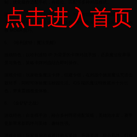
制，优化操作适配手机，有排位、匹配等多种对战模式。
点击进入首页
游戏介绍：玩家选择英雄组成团队，与敌方团队在峡谷地图展开战
斗，目标是摧毁对方基地。iOS 版精准的操控反馈，让玩家能尽情施
展 MOBA 技巧。
5、《哈利波特：魔法觉醒》
游戏特色：以哈利波特 IP 为背景的卡牌对战手游，还原魔法世界场
景与角色，策略卡牌对战结合即时操作。
游戏介绍：玩家收集魔法卡牌，组建卡组，在对战中施展魔法咒语击
败对手，同时可体验魔法校园生活。iOS 端的魔法特效展示十分出
色，带来震撼视觉体验。
6、《金铲铲之战》
游戏特色：自走棋手游，融合多种阵容搭配策略，英雄池丰富，赛季
更新带来新羁绊与英雄，趣味性强。
游戏介绍：玩家每局游戏通过购买英雄、升级英雄、组合羁绊，打造