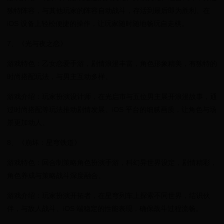
独特阵容，与其他玩家的阵容自动战斗，存活到最后即为胜利。在
iOS 设备上轻松便捷的操作，让玩家随时随地畅玩自走棋。
7、《光与夜之恋》
游戏特色：乙女恋爱手游，剧情浪漫丰富，角色形象精美，有独特的
时尚搭配玩法，与男主互动多样。
游戏介绍：玩家扮演设计师，在光启市与五位男主展开浪漫故事，通
过时尚搭配等玩法推动剧情发展。iOS 平台的细腻画质，让角色与场
景更加动人。
8、《崩坏：星穹铁道》
游戏特色：回合制策略角色扮演手游，科幻异世界设定，剧情精彩，
角色养成与策略战斗深度融合。
游戏介绍：玩家扮演开拓者，在星穹列车上探索不同世界，结识伙
伴，与敌人战斗。iOS 端稳定的性能表现，确保战斗过程流畅。