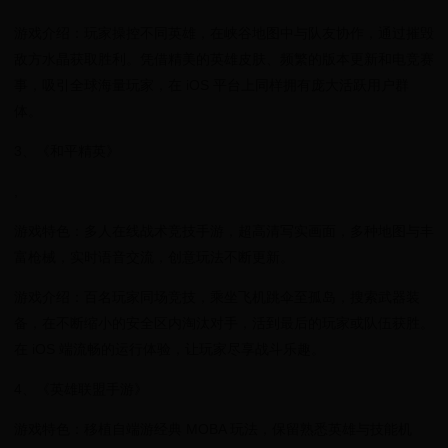
游戏介绍：玩家操控不同英雄，在峡谷地图中与队友协作，通过摧毁
敌方水晶获取胜利。凭借精美的英雄皮肤、频繁的版本更新和电竞赛
事，吸引全球海量玩家，在 iOS 平台上同样拥有庞大活跃用户群
体。
3、《和平精英》
,
游戏特色：多人在线战术竞技手游，超高清写实画面，多种地图与丰
富枪械，实时语音交流，创意玩法不断更新。
游戏介绍：百名玩家同场竞技，乘坐飞机跳伞至孤岛，搜索武器装
备，在不断缩小的安全区内淘汰对手，活到最后的玩家或队伍获胜。
在 iOS 端流畅的运行体验，让玩家尽享战斗乐趣。
4、《英雄联盟手游》
游戏特色：移植自端游经典 MOBA 玩法，保留熟悉英雄与技能机