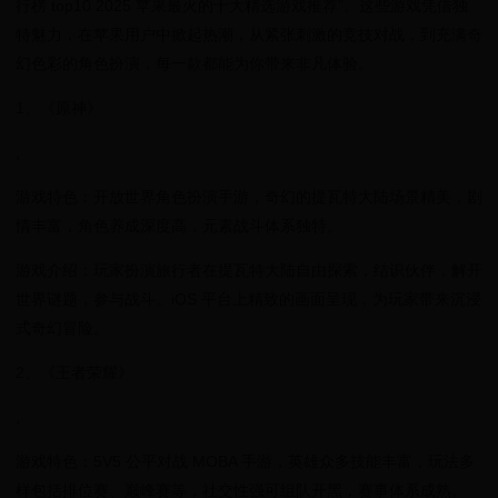
行榜 top10 2025 苹果最火的十大精选游戏推荐”。这些游戏凭借独
特魅力，在苹果用户中掀起热潮，从紧张刺激的竞技对战，到充满奇
幻色彩的角色扮演，每一款都能为你带来非凡体验。
1、《原神》
,
游戏特色：开放世界角色扮演手游，奇幻的提瓦特大陆场景精美，剧
情丰富，角色养成深度高，元素战斗体系独特。
游戏介绍：玩家扮演旅行者在提瓦特大陆自由探索，结识伙伴，解开
世界谜题，参与战斗。iOS 平台上精致的画面呈现，为玩家带来沉浸
式奇幻冒险。
2、《王者荣耀》
,
游戏特色：5V5 公平对战 MOBA 手游，英雄众多技能丰富，玩法多
样包括排位赛、巅峰赛等，社交性强可组队开黑，赛事体系成熟。