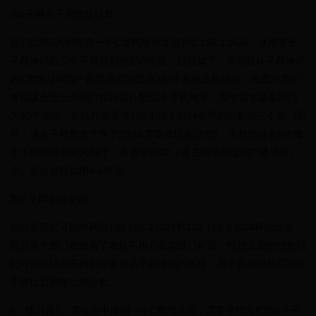
表6子网与子网地址计算
我们以图5为例现有一个C类网络地址段192.168.1.0/24，使用变长
子网掩码给三个子网分别分配IP地址。过程如下：采用默认子网掩码
的C类地址网段一般情况可以提供253个有效主机地址；在图中我们
发现该企业三个部门共计需分配60个主机地址，其中需求最多部门
为30个地址，所以只需要将192.168.1.0/24合理的分配给三个部门即
可；满足子网数大于等于3所以需要借位至少2位，主机地址剩6位每
个子网地址空间为64个，有效空间62（减去网络地址和广播地址）
个。划分过程如图4-6所示
图6 子网划分举例
划分后我们可以将网段192.168.2.0/24和192.168.3.0/24释放出来，
而且每个部门都预留了地址不担心后期部门扩员。经过上面的过程我
们可以总结出子网划分依据是子网掩码的长度，而子网掩码长度取决
于借位后网络位的位数。
5、练习题1、某公司申请到一个C类地址段，需要平均分配给8个子