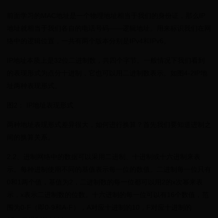
前面学习的MAC地址是一个物理地址相当于我们的身份证，那么IP
地址就相当于我们各自的电话号码——逻辑地址。用来标识我们在网
络中的逻辑位置，一共有两个版本分别是IPv4和IPv6。
IP地址本质上是32位二进制数，共四个字节。一般情况下我们看到
的表现形式为点分十进制，它也可以用二进制数表示。如图4-2IP地
址两种表现形式。
图2： IP地址表现形式
两种地址表现形式差异很大，如何进行换算？首先我们要知道进制之
间的换算关系。
2.2、进制网络中的数据可以采用二进制、十进制或十六进制来表
示。每种进制使用不同的基值表示每一位的数值。二进制每一位只有
0和1两个值，基值为2，二进制数的每一位都可以用2的x次幂来表
示，x表示二进制数的位数。十六进制的每一位可以有16个数值，范
围为0-F（即0-9和A-F），A对应十进制的10，F对应十进制的