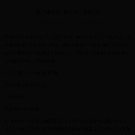
最详细的IP地址及子网划分
2025-08-09 04:15:03
|
世界杯足球价格
网络层位于数据链路层与传输层之间。网络层中包含了许多协议，其
中最为重要的协议就是IP协议。网络层提供了IP路由功能。理解IP路
由除了要熟悉IP协议的工作机制之外，还必须理解IP编址以及如何合
理地使用IP地址来设计网络。
学完本篇以后，我们应该能够：
掌握IP报文及字段含义
掌握IP编址
掌握网络地址规划
1、IP报文IP报头格式如图所示，I IP报文头部长度为20到60字节，
报文头中的信息可以用来指导网络设备如何将报文从源设备发送到目