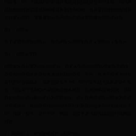
的设备。同一个网段内的数据转发通过数据链路层即可实现，而跨网
段的数据转发需要使用网络设备的路由功能。分片是指数据包超过最
大转发长度时，需要被划分成不同的片段使其能够在网络中传输。
图1 ：IP报头
为了更透彻理解IP报头，现将IP报头内部字段含义整理为下表所示。
表1： IP报头字段
IP报文头部长度为20到60字节，报文头中的信息可以用来指导网络
设备如何将报文从源设备发送到目的设备。其中，版本字段表示当前
支持的IP协议版本，当前的版本号为4。DS字段早期用来表示业务类
型，现在用于支持QoS中的差分服务模型，实现网络流量优化。源和
目的IP地址是分配给主机的逻辑地址，用于在网络层标识报文的发送
方和接收方。根据源和目的IP地址可以判断目的端是否与发送端位于
同一网段，如果二者不在同一网段，则需要采用路由机制进行跨网段
转发。
2、IP编址2.1、IP地址格式什么是IP地址？