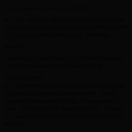
http://bbs.weiphone.com/read-htm-tid-3670917.html
装了个插件，想删除怎么都删除不掉不要跟我说在CYDIA里面删除.,
在CYDIA里点击该插件就会闪退CYDIA现在这东西严重影响我使用手
机.时不时会进入安全模式,重启手机,.好烦人.,不想重新越狱
有两种办法,
1\如果手机会进入安全模式那就好办了,在CYDIA里可以删除该插件,
不会闪退(自己摸索出来的一种方式,不知道有没有火星)
2\cydia安装的软件都
在：//Library/MobileSubstrate/DynamicLibraries 这个路径 [pre]如
果大家遇到因为cydia安装软件不兼容导致的白苹果，只要你的
iphone还能识别iFunBox就说明还有得救，用iFunBox连接你的
iphone，进到上面的路径里面，删除最近安装的软件，一般都能成
功。（cydia安装的软件后缀名都是.dilib 所以只要删除最近的安装
的.dilib文件）