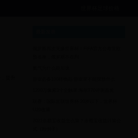
世界杯足球价格
最新发表
俄罗斯再次无缘世界杯！FIFA官方公布世欧
预名单，俄罗斯不在列
氮气为什么能加速
验，提升
卧室必备100样物品 卧室里不能摆放什么
1200万像素3寸全触屏 海尔T70评测首发
联赛：国际足联世界杯 20岁以下，世界杯
U20收藏
2021余额宝收益怎么算？余额宝收益计算公
式（附例子）