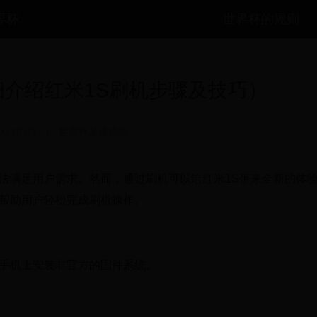
世界杯
世界杯的规则
细介绍红米1S刷机步骤及技巧）
10:16:03
|
世界杯足球价格
法满足用户需求。然而，通过刷机可以给红米1S带来全新的体
，帮助用户轻松完成刷机操作。
在手机上安装非官方的固件系统。