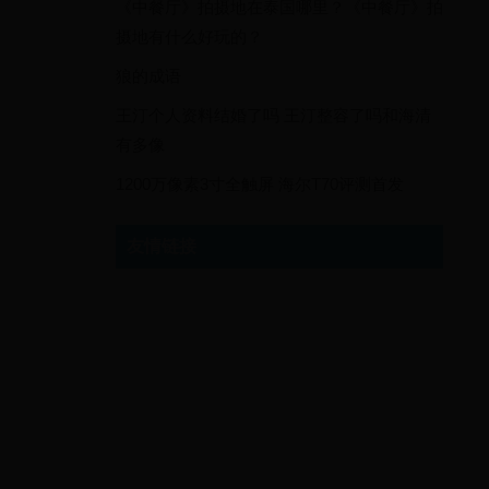
《中餐厅》拍摄地在泰国哪里？《中餐厅》拍
摄地有什么好玩的？
狼的成语
王汀个人资料结婚了吗 王汀整容了吗和海清
有多像
1200万像素3寸全触屏 海尔T70评测首发
友情链接