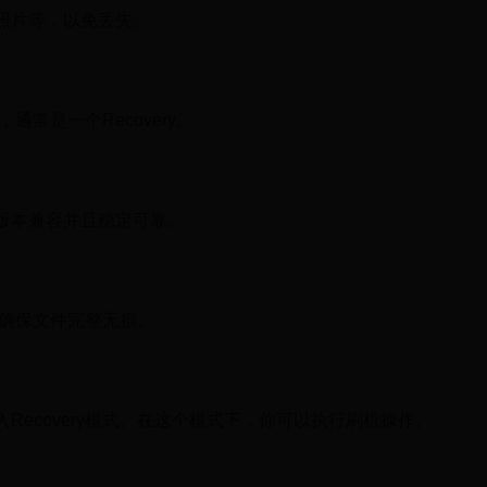
照片等，以免丢失。
常是一个Recovery。
版本兼容并且稳定可靠。
。确保文件完整无损。
ecovery模式。在这个模式下，你可以执行刷机操作。