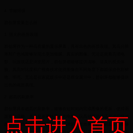
4. 节能环保
群创屏质量怎么样
1. 强大的画质表现
群创屏作为一种高质量的显示屏幕，具有出色的画质表现。其高分辨
率和广色域能够呈现出更加细腻、真实的图像。无论是观看高清电
影、玩游戏还是浏览照片，群创屏都能够提供清晰、逼真的视觉体
验。其高对比度和广视角技术使得图像在不同角度下都能保持色彩鲜
艳、明亮。无论是在家庭娱乐中还是商业展示中，群创屏都能够提供
出色的画质表现。
2. 超高的刷新率
群创屏具有超高的刷新率，能够在短时间内完成图像的更新，使得画
面更加流畅。无论是观看快节奏的电影、玩高动态游戏还是进行快速
点击进入首页
的操作，群创屏都能够提供更加平滑的视觉效果。其高刷新率还能够
减少画面的闪烁，保护用户的眼睛健康。群创屏的超高刷新率使得图