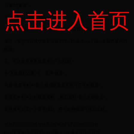
点按“快捷键”。
点击进入首页
从左边栏中，选择“功能键”。
点按“+”符号，然后前往相应应用，并将其选中。
现在，当您打开或切换至该应用时，Multi-Touch Bar 会始终显示功
能键。
三、可以使用屏幕键盘来访问功能键：
从“系统偏好设置”中，选择“键盘”。
勾选“在菜单栏中显示‘虚拟键盘及表情与符号检视器’”。
选取菜单栏中的检视器图标 ，然后选取“显示虚拟键盘”。
这时候将出现一个屏幕键盘，其中的功能键可供您点按。
极米投影仪哪款性价比高?极米热门产品性价比分析
uc浏览器的保存网页在什么地方 UC浏览器保存网页