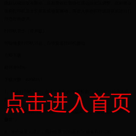
统默认或旧版本驱动，容易导致位置错位或边距无法调整。此时建议
使用打印机卫士先更新或修复驱动，再进入驱动程序设置页面进行打
印边距的微调。
打印机卫士（官方版）
智能修复打印机问题，自动安装打印机驱动
立即下载
好评率97%
下载次数：4204357
1、打开打印机卫士，点击主界面的“立即检测”，等待软件检测本机
点击进入首页
打印设备。
2、如果检测到针式打印机驱动异常或版本过旧，点击右上方的“一键
修复”。
3、等待修复完成后，回到电脑“控制面板”>“设备和打印机”。