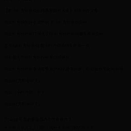
【黄山红方印香烟价格表和图片大全】相关推荐文章:
黄山红方印为什么是空的 黄山红方印香烟介绍
黄山红方印香烟口感怎么样 红方印香烟销量及发展介绍
盘点4款红方印香烟 黄山红方印价格及图片一览
最新黄山香烟红方印报价及口感评析
黄山红方印香烟备受零售客户和消费者青睐，掀起徽烟文化的浪潮
黄山(红方印金中支)
黄山（小红方印）中支
黄山(红方印新中支)
[讨论]是否有必要使用内存优化软件？
互金那点事儿之入门篇：浅析互金的三种产品形态