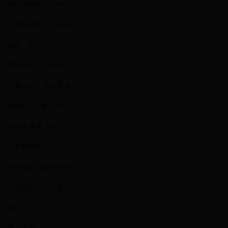
烟气烟碱量 ：1mg
一氧化碳量 ：10mg
烟长：84mm
过滤嘴长：24mm
包装形式：条盒硬盒
单盒(包)支数：20
包装主色调：白
包装副色调：红
销售形式：国内内销 >
产品状态：已上市
图片