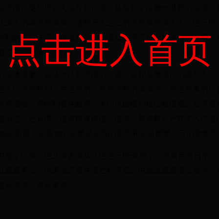
独而期待受到所有人崇拜和仰望，甚至有了征服全世界的欲望。
此庞大的事业和成就。这种万人之上的感觉享受得太久，他已经
点击进入首页
特勒的性格注定了他会自尽，他建立的第三帝国就是他的一切，
值之前选择与他同归于尽。
的英雄形象，表达自己对帝国的忠诚。这种杀身成仁的思想不仅
他大约没有想到，在他死后，饱受摧残的德国民众对他更多的只
何等凄惨，希特勒看在眼里，大约也能猜到自己被抓捕之后所要
逃出去，还有哪个国家敢收留他。他身上背着数百万犹太人的血
为他国所容，迎接他的必然是屈辱的审判和众目睽睽之下的潦倒死
中逃了出来，他又何去何从？他也已经56岁了，在最后的日子之
以重新来过。他无法忍受在逃亡和辱骂之中战战兢兢度过余生，
返回搜狐，查看更多