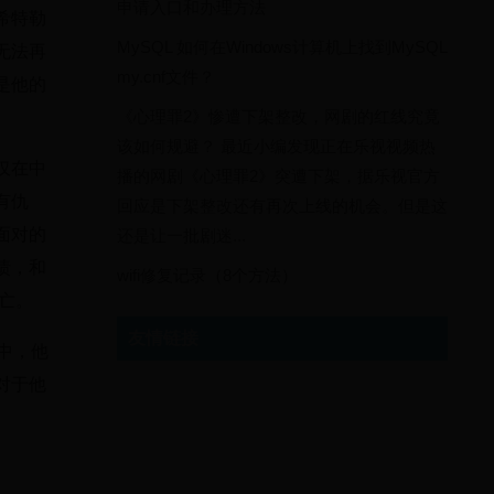
申请入口和办理方法
希特勒
MySQL 如何在Windows计算机上找到MySQL
无法再
my.cnf文件？
是他的
《心理罪2》惨遭下架整改，网剧的红线究竟
该如何规避？ 最近小编发现正在乐视视频热
仅在中
播的网剧《心理罪2》突遭下架，据乐视官方
有仇
回应是下架整改还有再次上线的机会。但是这
面对的
还是让一批剧迷...
债，和
wifi修复记录（8个方法）
亡。
友情链接
中，他
对于他