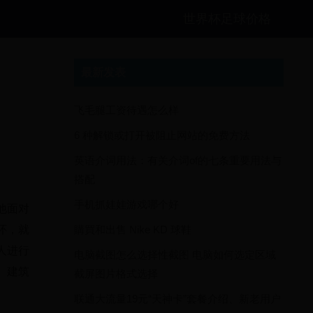
世界杯足球价格
最新发表
飞毛腿工资待遇怎么样
6 种解锁或打开被阻止网站的免费方法
英语介词用法：有关介词of的七条重要用法与
搭配
手机抓娃娃游戏哪个好
他面对
購買和出售 Nike KD 球鞋
怀，就
人进行
电脑截图怎么选择性截图 电脑如何选定区域
、建筑
截屏图片格式选择
联通大流量19元“天神卡”套餐介绍、新老用户