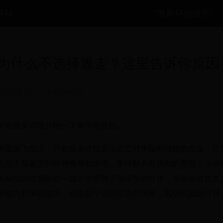
世界杯
世界杯的规则
为什么不选择逃走？这里告诉你原因
9 07:49:20
|
FIFA世界杯
下面就来详细介绍一下其中的原因。
帝国灰飞烟灭，只有自杀才能显示自己对帝国和理想的忠诚，让
之后不知要受到何种侮辱和虐待。希特勒具有强烈的爱国主义情
金融投机让德国在一战之中受到了毁灭性的打击，所以他对犹太
治能力和演说能力，他还是个说得过去的画家，高级机械设计师