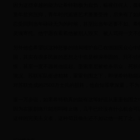
因为这些卓越的能力让希特勒极为自负，藐视任何人，孤
童年贫穷压抑，青年时代追逐艺术屡屡受挫，后来有了如
忍受回到当年碌碌无为的时候，甚至比当年还要不如。希
灵魂寄托。他宁愿在看着他被别人毁灭、被人骂得一文不
另外他也希望以这种悲惨的结局维护自己在德国民众心中
国，其实在很多民族的思想之中也是根深蒂固的。只不过
恨，甚至一度不愿将他提起。墨索里尼被枪杀示众，死状
境况。苏联军队挺进柏林，重重包围之下，即便希特勒能
对苏联造成的2500万士兵的损耗，他自知罪孽深重，不
退一万步说，如果希特勒真的能有这等好运从重重包围之
因为右眼剧痛只能用吗啡止痛，几乎已经没有什么机会可
这样的完美主义者，这种苟且偷生还不如让他一死了之。