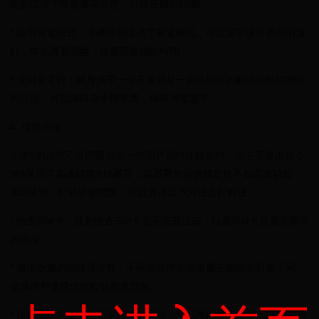
足的環境下降低屏幕亮度，以延長續航時間。
* 啟用省電模式：手機係統提供了省電模式，可以限製後台應用的運
行，降低屏幕亮度，從而延長續航時間。
* 使用充電寶：隨身攜帶一個充電寶是一個比較好的解決續航時間短
的方法，可以隨時為手機充電，保障用電需求。
4. 信號不佳
小米6的信號不佳問題也是一些用戶反映比較多的。這主要是由於小
米6采用了高通驍龍X16基帶，該基帶的信號穩定性不如高通驍龍
X20基帶。對於這個問題，可以通過以下方法進行解決：
* 檢查SIM卡：首先檢查SIM卡是否安裝正確，以及SIM卡是否有損壞
的情況。
* 選擇合適的網絡運營商：不同運營商的信號覆蓋範圍和質量不同，
建議用戶選擇信號較好的運營商。
* 使用外接天線：如果手機信號較弱，可以考慮使用外接天線，以增