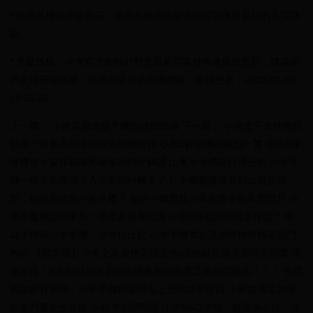
* 使用耳機或外放音箱：使用耳機或外放音箱可以獲得更好的音質體
驗。
* 升級係統：小米官方曾經針對音質差問題發布過係統更新，建議用
戶及時升級係統，以獲得更好的用機體驗。最後更新：2025-01-08
15:55:38
上一篇： 小米電視連接手機的詳細指南 下一篇： 小米盒子支持哪些
頻道？海量應用等你探索相關內容 小米5解鎖機的缺點一覽 小米6保
修幾年？質保範圍和保修細則全解讀 山東小米價格行情分析 小米手
機一般多久降價？入手的好時機來了！ 手機數據還原到出廠設置
前，如何格式化小米手機？ 如何一鍵查找小米相冊中的私密照片 小
米香薰機能用多久？使用及保養指南 小米8搭載的係統是什麼？ 華
為手機和小米手機：全方位比較 小米手機重啟及故障排除指南熱門
內容 【開業啦】小米之家廣州高德置地/成都銀石廣場店同天開業 唿
喚米粉！9月30日小米超級內購會相約武漢工貿航空路店！！！ 投票
感謝所有米粉！小米手機銷量排名上升到世界第四 小米鬆果芯片發
布會門票兌換攻略 米粉卡相關問題 小米Mix2泄密，超高屏占比，竟