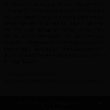
然比三星S8還高？ 小米周報 2016小米狂歡周：雙11省錢一手資料
官方集錦都在這了 小米平衡車充電指南：快速上手及故障排除最新
內容 小米5手機數據同步的完全指南 小米售後維修周期及影響因素
深度解析 探秘中國黃小米之鄉：哪裏的黃小米最好？ 小米6缺失的
白色：工藝、成本與市場策略的博弈 小米研發實力深度剖析：哪些
領域仍需努力？ 小米6淘寶有貨的真相：渠道、庫存與市場規律 紅
米4對比小米4：哪個更適合你？深度評測與選購建議 華為小米高端
旗艦機型深度對比：哪款更適合你？ 小米手機促銷活動規律及預
測：幫你抓住最佳購買時機 小米6手機外殼材質深度解析：陶瓷、玻
璃、金屬的優缺點對比
三文鱼一次吃多少合适 切不可过量
原创网易云音乐无法分享到微信怎么办？网易云音乐无法分享到微信原因
Copyright © 2022 02年世界杯_世界杯亚预赛赛程 - cdsdtc.com All
Rights Reserved.