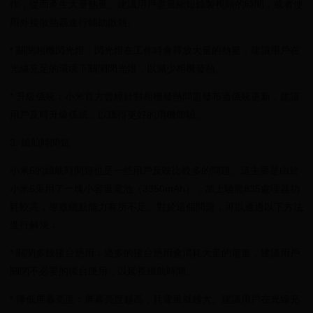
作，從而產生大量熱量。建議用戶盡量縮短錄製視頻的時間，或者使
用外接散熱器進行輔助散熱。
* 關閉相機閃光燈：閃光燈在工作時會釋放大量的熱量，建議用戶在
光線充足的環境下關閉閃光燈，以減少相機發熱。
* 升級係統：小米官方曾經針對相機發熱問題發布過係統更新，建議
用戶及時升級係統，以獲得更好的用機體驗。
3. 續航時間短
小米6的續航時間短也是一些用戶反映比較多的問題。這主要是由於
小米6采用了一塊小容量電池（3350mAh），加上驍龍835處理器功
耗較高，導致續航能力有所不足。對於這個問題，可以通過以下方法
進行解決：
* 關閉多餘後台應用：過多的後台應用會消耗大量的電量，建議用戶
關閉不必要的後台應用，以延長續航時間。
* 降低屏幕亮度：屏幕亮度越高，耗電量就越大。建議用戶在光線充