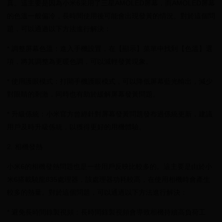
真。這主要是因為小米6采用了三星AMOLED屏幕，而AMOLED屏幕
的色溫一般偏冷，長時間使用後可能會出現發黃的情況。對於這個問
題，可以通過以下方法進行解決：
* 調整屏幕色溫：進入手機設置，在【顯示】菜單中找到【色溫】選
項，將其調整為更暖色調，可以減輕發黃現象。
* 使用護眼模式：打開手機護眼模式，可以降低屏幕藍光輸出，減少
對眼睛的刺激，同時也有助於緩解屏幕發黃問題。
* 升級係統：小米官方曾經針對屏幕發黃問題發布過係統更新，建議
用戶及時升級係統，以獲得更好的用機體驗。
2. 相機發熱
小米6的相機發熱問題也是一些用戶反映比較多的。這主要是由於小
米6搭載驍龍835處理器，該處理器功耗較高，在使用相機時會產生
較多的熱量。對於這個問題，可以通過以下方法進行解決：
* 避免長時間錄製視頻：長時間錄製視頻會導致相機持續高負荷工