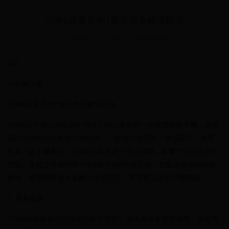
小米6最常見的7個毛病及解決辦法
2025-06-21 05:10:58
|
世界杯的规则
457
小米筆記本
小米6最常見的7個毛病及解決辦法
小米6是小米公司在2017年4月19日發布的一款旗艦智能手機，憑借
其出色的性價比和強大的性能，一經推出便受到了廣泛關注。然而，
作為一款手機產品，小米6也存在著一些小問題，影響了部分用戶的
體驗。本篇文章將列舉小米6最常見的7個毛病，並提供相應的解決
辦法，希望能幫助大家解決這些問題，享受更完美的用機體驗。
1. 屏幕發黃
小米6的屏幕發黃問題是比較常見的，表現為屏幕整體偏黃，色彩失