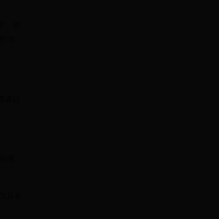
学、健
的市
费者日
用感
仅具有