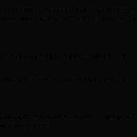
健康（LG Household & Health Care）旗下的子公司i
肤产品的研发和销售，拥有多个系列产品，涵盖了面部护理、身体护理、彩
其产品质量和口碑的不断提升，伊思逐渐走向国际市场，在亚洲、
司。随后，在北京、广州、深圳等城市也陆续开设了专柜。如今，
术研发而成。其核心技术包括“生物发酵技术”、“细胞活化技术”
让肌肤得到更全面的护理。