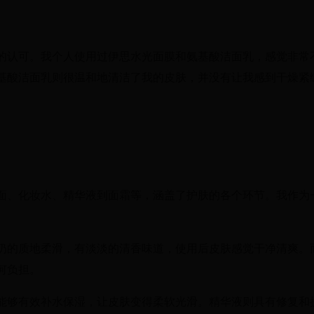
的认可。我个人使用过伊思水光面膜和氨基酸洁面乳，感觉非常
基酸洁面乳则很温和地清洁了我的皮肤，并没有让我感到干燥紧
面、化妆水、精华液到面霜等，涵盖了护肤的各个环节。我作为
奶的质地柔滑，有淡淡的清香味道，使用后皮肤感觉干净清爽。
何负担。
能够有效补水保湿，让皮肤变得柔软光滑。精华液则具有修复和