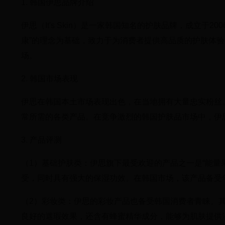
1. 韩国伊思品牌介绍
伊思（It's Skin）是一家韩国知名的护肤品牌，成立于
康”的理念为基础，致力于为消费者提供高品质的护肤体
场。
2. 韩国市场表现
伊思在韩国本土市场表现出色，在当地拥有大量忠实粉丝
常所需的各类产品。在竞争激烈的韩国护肤品市场中，伊
3. 产品评测
（1）基础护肤类：伊思旗下最受欢迎的产品之一是“能量
受，同时具有强大的保湿功效。在韩国市场，该产品备受年
（2）彩妆类：伊思的彩妆产品也备受韩国消费者青睐。其
良好的遮瑕效果，还含有蜂蜜精华成分，能够为肌肤提供