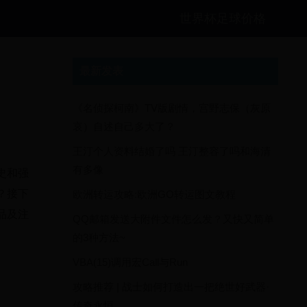
世界杯足球价格
最新发表
《名侦探柯南》TV版剧情，宫野志保（灰原
哀）自述自己多大了？
王汀个人资料结婚了吗 王汀整容了吗和海清
有多像
史和强
？接下
欧洲转运攻略:欧洲GO转运图文教程
品及注
QQ邮箱发送大附件文件怎么发？又快又简单
的3种方法~
VBA(15)调用宏Call与Run
攻略推荐 | 战士如何打造出一把绝世好武器·
传奇永恒