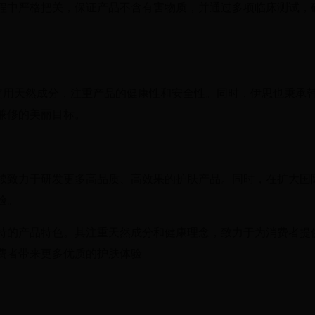
程中严格把关，保证产品不含有害物质，并通过多项临床测试，
持使用天然成分，注重产品的健康性和安全性。同时，伊思也秉承
兼修的美丽目标。
续致力于研发更多高品质、高效果的护肤产品。同时，在扩大国
验。
特的产品特色。其注重天然成分和健康理念，致力于为消费者提
费者带来更多优质的护肤体验