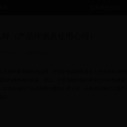
世界杯
世界杯的规则
么样（产品评测及使用心得）
 13:58:22
|
世界杯的规则
品市场中备受瞩目的品牌，伊思护肤品拥有着令人艳羡的发展历
受国内消费者的喜爱。那么，它究竟能给我们带来怎样的惊喜呢
、市场表现到产品评测和消费者心得分享，还有如何购买正版产
期待！