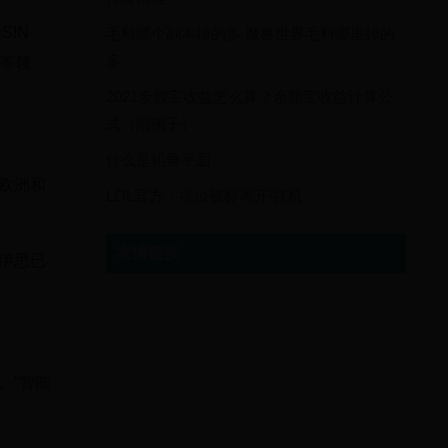
SIN
毛料哪个副本掉的多 魔兽世界毛料哪里掉的
多
妆等领
2021余额宝收益怎么算？余额宝收益计算公
式（附例子）
什么是铅垂平面
欧洲和
LOL官方：排位被标离开/挂机，
友情链接
伊思已
、“智能