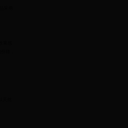
品采用
效果感
的价格，
以天然