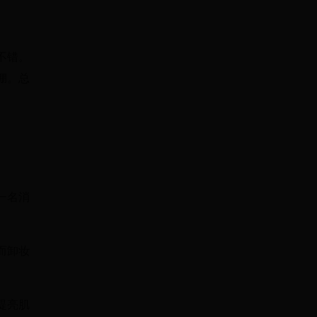
不错。
绷。总
一名消
而卸妆
提亮肌