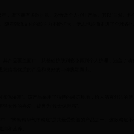
2006年，旗下拥有多款护肤、彩妆及个人护理产品。其以“自然、科
验。随着韩流文化的影响力不断扩大，伊思也逐渐走进了全球各地
。其产品覆盖面广，从基础护肤到彩妆再到个人护理，涵盖了消
思凭借着优质的产品和良好的口碑脱颖而出。
果冻保湿霜”。该产品采用了独特的果冻质地，给人清爽舒适的使
轻女性的喜爱，被誉为“救命保湿霜”。
中，“蜂蜜精华气垫粉底”是其最受欢迎的产品之一。这款粉底不
滋润和营养。