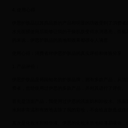
4. 使用心得
伊思护肤品以其高品质的产品和明显的功效受到了消费者
水光面膜使用后能够让我的干燥肌肤变得水润透亮，而氨
的来说，伊思护肤品的质地和效果都很令人满意
使用心得：消费者对伊思护肤品的真实评价和体验分享
1. 产品评价：
伊思护肤品是韩国知名的护肤品牌，拥有多款产品，从洁
费者，曾经使用过伊思的多款产品，并对其进行了评价。
首先是洁面产品，我使用过伊思的洗面奶和卸妆水。洗面
水则非常温和有效地去除了我的彩妆，不会给皮肤造成任
其次是化妆水和精华液。伊思的化妆水质地轻薄易吸收，