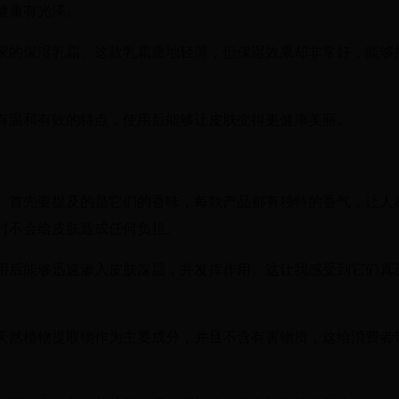
健康有光泽。
家的保湿乳霜。这款乳霜质地轻薄，但保湿效果却非常好，能够
有温和有效的特点，使用后能够让皮肤变得更健康美丽。
。首先要提及的是它们的香味，每款产品都有独特的香气，让人
时不会给皮肤造成任何负担。
用后能够迅速渗入皮肤深层，并发挥作用。这让我感受到它们真
天然植物提取物作为主要成分，并且不含有害物质，这给消费者