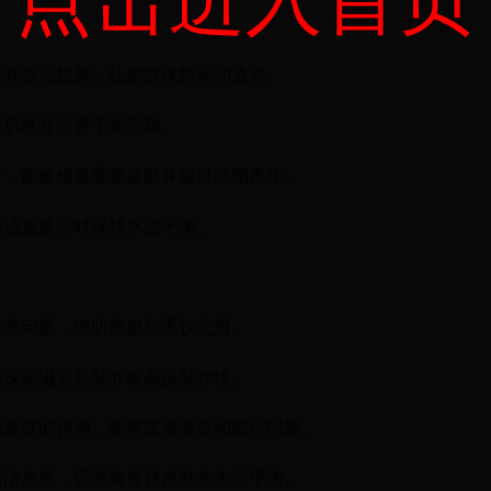
点击进入首页
水并提亮肌肤，让肌肤保持水润透亮。
养肌肤并改善干燥问题。
分，能够修复受损皮肤并促进细胞再生。
清洁皮肤同时保持水油平衡。
糙等问题，使肌肤更加柔软光滑。
够深层滋润肌肤并改善皮肤弹性。
损皮肤的作用，能够改善皱纹和暗沉问题。
清洁皮肤，还能够保持皮肤的水油平衡。