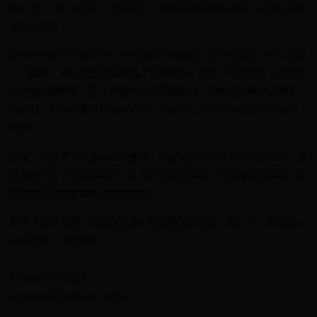
的一方一定努力付出，去回报另一半年轻时对他的忍让。这都是至诚
感通的例证。
如果你身处于孽缘当中，你根据自己的情况，去予以选择，要么就是
一刀两断，要么就是至诚感通。否则的话，你这个孽缘最终一直到什
么时候才能断的了呢？那就是业消尽的时候。因为你们两个是孽缘，
你们在一起就是要互相折磨对方，最终就一直要折磨到这个业消尽了
为止。
最后，祝愿天下人都能喜结良缘。即便遇到了孽缘，也不必烦恼，要
么可以忏悔，把孽缘断开；要么可以至诚感通，把孽缘转为良缘。希
望这篇文章能够对大家有所帮助。
士不可以不弘毅，任重而道远。我是国学关老师，我们下一期再见。
返回搜狐，查看更多
北京哪里有过山车
怎样识别普洱茶好坏与真假