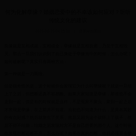
何为化解孽缘？婚姻恋爱中的不幸该如何应对？听听
传统文化的建议
2025-06-25 04:15:38
|
世界杯的规则
良缘就是互相成就，互相成全，孽缘就是互相折磨，乃至于互相毁
灭。那么一旦我们认识到了自己身处于孽缘当中的时候，怎么办呢？
如何破解呢？其实只有两种方法：
第一种就是一刀两段。
但是很奇怪的是，这个时候你会发现它为什么叫孽缘呢？就是一旦结
上了之后，你想断还真不容易断。如果大家知道是孽缘，那谁也不会
走到一起，但是有的时候就是这样，不是冤家不聚头，聚到一起之后
才发现是孽缘，在之前并不知道。当初也不知道为什么，是莫名其妙
的有点好感？然后就发生了关系，然后又因为这个就怀上了孩子，然
后不得不结婚，结婚之后发现对方不是自己想要的那个人。这个时候
你发现想断还断不开，怎么办呢？如果你真的想断，你就必须要去修