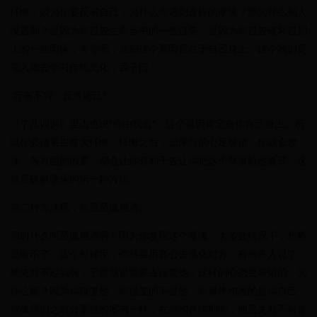
忏悔，因为你要反省自己，为什么你遇到这样的孽缘？那为什么别人
没遇到？是因为你过去生命当中的一些过失，是因为你过去破坏过别
人的一些因缘，等等吧，总归这个原因是在于自己身上。这个我们要
深入地去学习传统文化，孟子曰：
“行有不得，反求诸己”
《了凡四训》里边也说“命由我造”，这个原因肯定在你自己身上。所
以你必须要去修大忏悔，忏悔之后，如果你的心足够诚，你就会发
现，各方面的因素，都会让你有利于去让你把这个孽缘给他断开，这
就是破解孽缘的第一种方法。
第二种方法呢，就是至诚感通。
那叫什么叫至诚感通啊？因为你发现这个孽缘，大多数情况下，想断
是断不了，这个时候呢，你就要用真心去感化对方。有很多人说了，
她先对不起我啊，于是我说我要去报复他，这样的心态是最错的，为
什么呢？因为你报复他，你报复的不是他，你最终伤害的是你自己，
就像我们之前分享过的案例一样，在婚姻存续期间，他是先对不起你