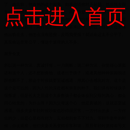
了，他出轨，他有他的这个因果。如果你说他对不起我，然后我去报
点击进入首页
复他，我也去乱搞，那这个时候你。表面看是你报复了他，但是你这
个因果要不要承担？要承担，因为你们的婚约并没有解除，你去外面
搞，那也是邪淫，同样也要翻倍，也要乘以十。所以，很多人会觉得
他出轨在先，他怎么没有恶报，反而我受报？就说命运太不公平了。
其实命运非常公平，懂这个道理的人不多。
展开全文
所以第一种方法，真诚忏悔，一刀两断；第二种方法，你觉得心里面
还有这个人，还不想割舍他，或者出于孩子，或者其他种种原因我还
跟他断不了，那这个时候就要至诚感通，用真心去感化对方。这个是
这个是可以的，因为人性的深处都有善良的种子。我们讲有时候孩子
很叛逆，但是长大之后这个大多数孩子都会体会到父母的真心，都会
回心转意的，为什么呀？因为父母这个心，他是真诚的，这就是至诚
感通。很多夫妻年轻时候吵架也吵得很厉害，一方付出的多，一方付
出的少，但是心里都有对方，互相都割舍不下对方。等到中老年的时
候，你去观察，他们夫妻关系变得非常和谐，而且年轻时觉得有亏欠