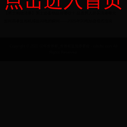
点击进入首页
【男士购物清单】男士必备物品有哪些？ 品质男人必买清单曝光
如何用单反相机捕捉闪电的瞬间——2025年闪电拍摄模式指南
Copyright © 2022 02年世界杯_世界杯亚预赛赛程 - cdsdtc.com All
Rights Reserved.