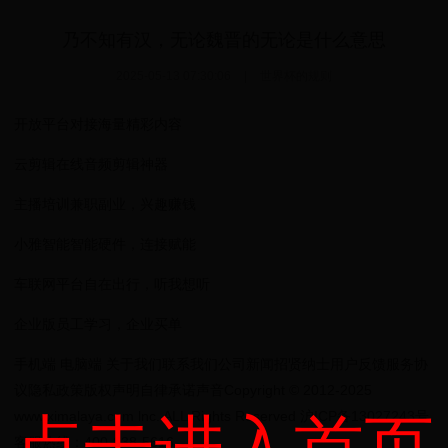
乃不知有汉，无论魏晋的无论是什么意思
2025-05-13 07:30:06
|
世界杯的规则
开放平台对接海量精彩内容
云剪辑在线音频剪辑神器
主播培训兼职副业，兴趣赚钱
小雅智能智能硬件，连接赋能
车联网平台自在出行，听我想听
企业版员工学习，企业买单
手机端 电脑端 关于我们联系我们公司新闻招贤纳士用户反馈服务协
议隐私政策版权声明自律承诺声音Copyright © 2012-2025
www.ximalaya.com lnc. ALL Rights Reserved 沪ICP备13027243号
客服热线：400-838-5616