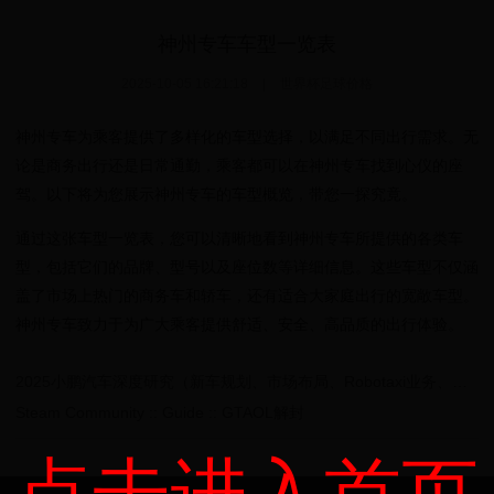
神州专车车型一览表
2025-10-05 16:21:18
|
世界杯足球价格
神州专车为乘客提供了多样化的车型选择，以满足不同出行需求。无
论是商务出行还是日常通勤，乘客都可以在神州专车找到心仪的座
驾。以下将为您展示神州专车的车型概览，带您一探究竟。
通过这张车型一览表，您可以清晰地看到神州专车所提供的各类车
型，包括它们的品牌、型号以及座位数等详细信息。这些车型不仅涵
盖了市场上热门的商务车和轿车，还有适合大家庭出行的宽敞车型。
神州专车致力于为广大乘客提供舒适、安全、高品质的出行体验。
2025小鹏汽车深度研究（新车规划、市场布局、Robotaxi业务、人形机器人、财务分析等）
Steam Community :: Guide :: GTAOL解封