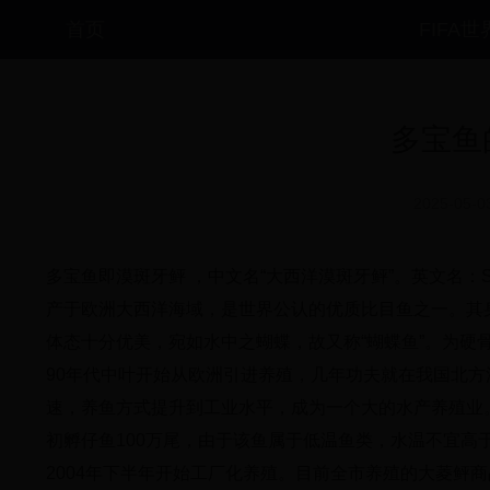
首页
FIFA
多宝鱼
2025-05-0
多宝鱼即漠斑牙鲆 ，中文名“大西洋漠斑牙鲆”。英文名：Sou
产于欧洲大西洋海域，是世界公认的优质比目鱼之一。其
体态十分优美，宛如水中之蝴蝶，故又称“蝴蝶鱼”。为硬骨
90年代中叶开始从欧洲引进养殖，几年功夫就在我国北
速，养鱼方式提升到工业水平，成为一个大的水产养殖业。
初孵仔鱼100万尾，由于该鱼属于低温鱼类，水温不宜高
2004年下半年开始工厂化养殖。目前全市养殖的大菱鲆商