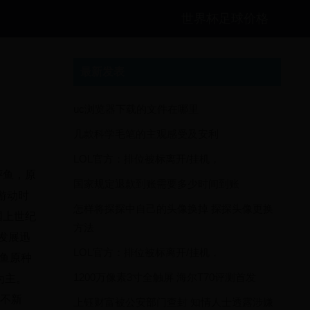
世界杯足球价格
最新发表
uc浏览器下载的文件在哪里
几款科学毛笔的主观感受及安利
LOL官方：排位被标离开/挂机，
鲆鱼，原
国家规定退款到账需要多少时间到账
游动时
怎样将探探中自己的头像换掉 探探头像更换
国上世纪
方法
发展迅
LOL官方：排位被标离开/挂机，
鱼原种
1200万像素3寸全触屏 海尔T70评测首发
为主。
并不新
上钰财富被公安部门查封 知情人士透露涉嫌