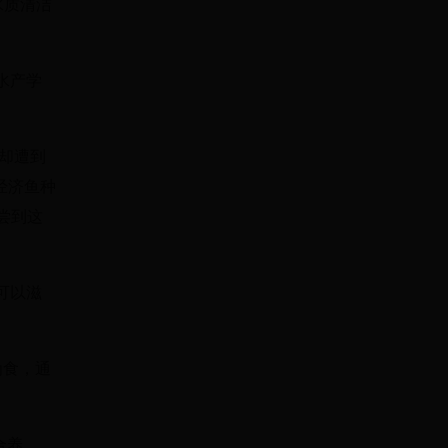
水质清洁
水产学
却遭到
经济鱼种
尝到这
可以滋
为食，通
合养