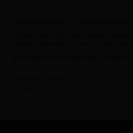
殖)。
4盐度育苗期适盐度18‰-30‰，经变态后的幼鱼至成鱼对
5生长雌性生长快于雄性，雌鱼体长要明显大于雄鱼体长，2年龄
在自然海域，成鱼可长到75cm。若进行人工养殖，其生长期
多宝鱼与语言和文学 多宝鱼英语是 turbot。且它在各小
uc浏览器下载的文件在哪里
春天在哪里
Copy