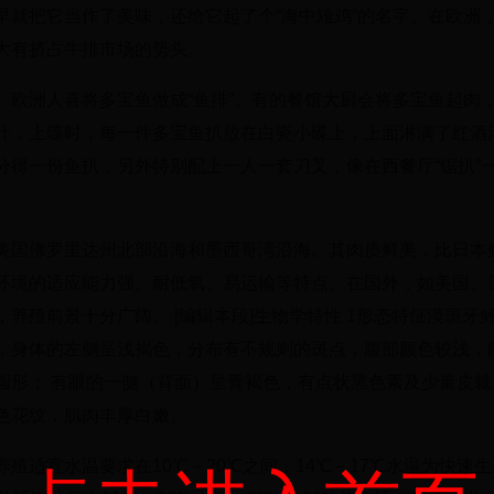
早就把它当作了美味，还给它起了个“海中雉鸡”的名字。在欧洲
大有挤占牛排市场的势头。
。欧洲人喜将多宝鱼做成“鱼排”。有的餐馆大厨会将多宝鱼起肉
汁，上碟时，每一件多宝鱼扒放在白瓷小碟上，上面淋满了红酒
分得一份鱼扒，另外特别配上一人一套刀叉，像在西餐厅“锯扒”
美国佛罗里达州北部沿海和墨西哥湾沿海。其肉质鲜美，比日本
环境的适应能力强、耐低氧、易运输等特点。在国外，如美国、
养殖前景十分广阔。 [编辑本段]生物学特性 1形态特佂漠斑牙
，身体的左侧呈浅褐色，分布有不规则的斑点，腹部颜色较浅，
圆形； 有眼的一侧（背面）呈青褐色，有点状黑色素及少量皮棘
色花纹，肌肉丰厚白嫩。
适宜水温要求在10℃－20℃之间，14℃－17℃水温为快速