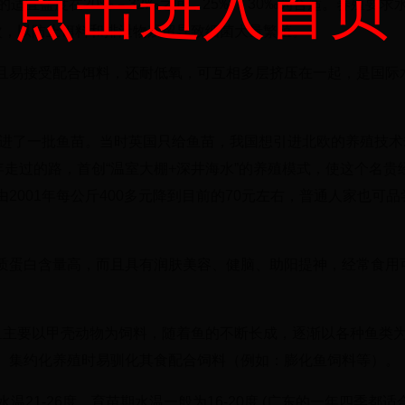
点击进入首页
的适宜盐度在20‰－32‰之间，25‰－30‰为合适。养殖要求
次，以防止饵料和排泄物残留导致细菌大量繁殖。
且易接受配合饵料，还耐低氧，可互相多层挤压在一起，是国际
引进了一批鱼苗。当时英国只给鱼苗，我国想引进北欧的养殖技术
年走过的路，首创“温室大棚+深井海水”的养殖模式，使这个名贵
001年每公斤400多元降到目前的70元左右，普通人家也可品
质蛋白含量高，而且具有润肤美容、健脑、助阳提神，经常食用
鱼主要以甲壳动物为饲料，随着鱼的不断长成，逐渐以各种鱼类
。集约化养殖时易驯化其食配合饲料（例如：膨化鱼饲料等）。
水温21-26度。育苗期水温一般为16-20度 (广东的一年四季都适