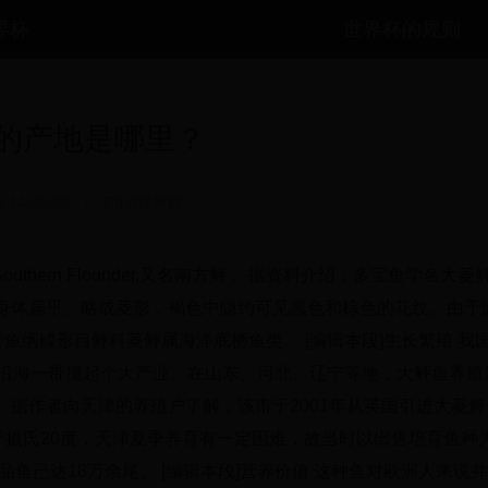
世界杯
世界杯的规则
的产地是哪里？
3 14:20:59
|
FIFA世界杯
thern Flounder,又名南方鲆 。据资料介绍：多宝鱼学名大菱
身体扁平、略成菱形，褐色中隐约可见黑色和棕色的花纹。由于
鱼纲鲽形目鲆科菱鲆属海洋底栖鱼类。 [编辑本段]生长繁殖 我
方沿海一带搅起个大产业。在山东、河北、辽宁等地，大鲆鱼养殖
据作者向天津的养殖户了解，该市于2001年从英国引进大菱鲆
于摄氏20度，天津夏季养育有一定困难，故当时以出售培育鱼种
品鱼已达18万余尾。 [编辑本段]营养价值 这种鱼对欧洲人来说