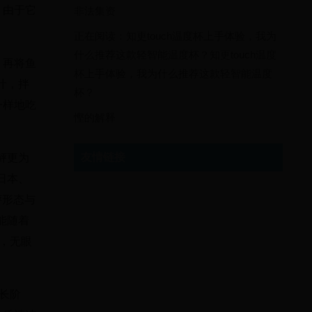
，由于它
非法集资
正在阅读：知更touch温度杯上手体验，我为
什么推荐这款轻智能温度杯？知更touch温度
，再将鱼
杯上手体验，我为什么推荐这款轻智能温度
汁，拌
杯？
一样地吃
慳的解释
友情链接
鲆更为
日本、
鲆形态与
能随着
，无眼
生长阶