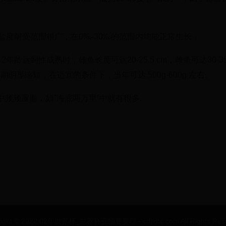
盐度耐受范围很广，在0‰-30‰的范围内均能正常生长 。
达到性成熟时，雄鱼长度可达20-25.5 cm，雌鱼可达30-35.
明显缩短，在适宜的条件下，当年可达 500g-600g 左右。
说中频频露面，如"海底两万里”中就有很多.
right © 2022 02年世界杯_世界杯亚预赛赛程 - cdsdtc.com All Rights Rese