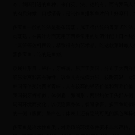
奇，我国引进的鱼种。来自英、法、德均有。而古罗马人
的肉质鲜嫩、口感清香，是制作鱼排和鱼片的上好原料，
多宝鱼一般的吃法是整条清蒸，属于很传统的粤菜式吃法
肉蒸熟，在酱汁方面更用了西餐常用的红酒汁配上日本烧
上露笋等佐料摆设，精致得有如艺术品。吃这款菜时每人
蒸多宝鱼，吃的是鱼鳍。
隶属鲱形目，鲆科，牙鲆属。原产于美国，分布于大西洋
细腻滑爽和富有弹性。该鱼具有抗病力强、较耐高温、对
韩国等倍受消费者青睐，具有较高的经济价值和营养价值，
我国褐牙鲆相似，体侧扁，卵圆形，两眼均位于头部左侧
周围环境而变化，以便隐藏身体，躲避敌害。多宝鱼近似
的一侧（腹面）呈白色；体表上还有隐约可见的黑色和棕
多宝鱼是冷水性鱼类，对养殖的环境条件要求非常严格。养殖