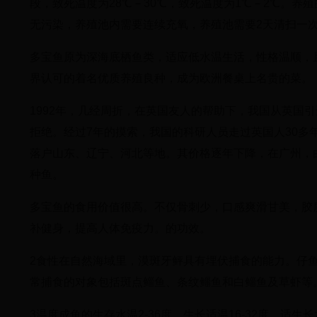
段，致死温度为28℃－30℃，致死温度为1℃－2℃。养殖
无污染，养殖池内需要连续充氧，养殖池需要2天清扫一
多宝鱼原为深海底栖鱼类，适应低水温生活，性格温顺，
界认可的着名优质养殖良种，成为欧洲餐桌上名贵的菜。
1992年，几经周折，在英国友人的帮助下，我国从英国
拒绝。经过7年的摸索，我国的科研人员走过英国人30多
落户山东、辽宁、河北等地。其价格逐年下降，在广州，由2
种鱼。
多宝鱼的食用价值很高。不仅骨刺少，口感爽滑甘美，胶
补健身，提高人体免疫力。的功效。
2食性在自然海域里，漠斑牙鲆具有埋伏捕食的能力。仔
常捕食的对象包括斑点鲻鱼、条纹鲻鱼和白鲻鱼及草虾等
3温度成鱼的生存水温2-36度，生长适温16-32度，适生长