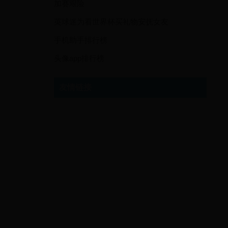
加赛艰险
英球迷为看世界杯买礼物安抚女友
手机助手排行榜
头像app排行榜
友情链接