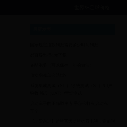
世界杯足球价格
最新发表
国家规定退款到账需要多少时间到账
易百客出行app下载
🔥醋泡姜（可以保存一年的做法）
倩女幽魂怎么结婚?
系统集成测试（SIT）/系统测试（ST）/用户
验收测试（UAT）/冒烟测试
启动车子的正确顺序,新手怎么打火启动汽
车？
【老梁说球】荷兰晋级哈兰德看电视，意葡附