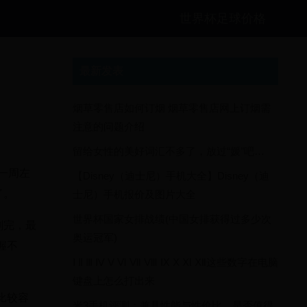
世界杯足球价格
最新发表
烟草零售店如何订烟 烟草零售店网上订烟需
注意的问题介绍
留给女性的美好词汇不多了，放过“媛”吧…
一周左
【Disney（迪士尼）手机大全】Disney（迪
了。
士尼）手机报价及图片大全
世界杯国家女排战绩(中国女排获得过多少次
刷完，最
奥运冠军)
握不
Ⅰ Ⅱ Ⅲ Ⅳ Ⅴ Ⅵ Ⅶ Ⅷ Ⅸ Ⅹ Ⅺ Ⅻ这些数字在电脑
键盘上怎么打出来
比较容
米3手机评测：兼具性能与性价比，是否值得