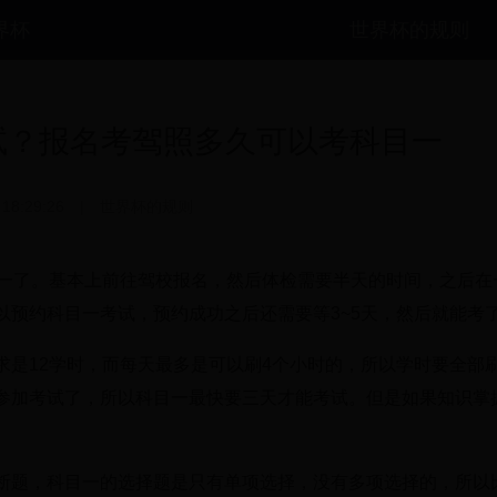
世界杯
世界杯的规则
试？报名考驾照多久可以考科目一
 18:29:26
|
世界杯的规则
目一了。基本上前往驾校报名，然后体检需要半天的时间，之后在
以预约科目一考试，预约成功之后还需要等3~5天，然后就能考
求是12学时，而每天最多是可以刷4个小时的，所以学时要全部
参加考试了，所以科目一最快要三天才能考试。但是如果知识掌
断题，科目一的选择题是只有单项选择，没有多项选择的，所以