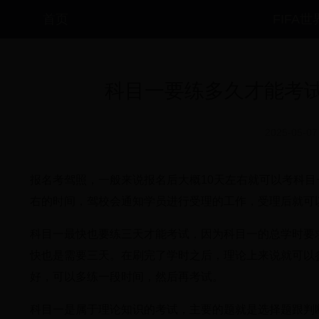
首页
FIFA
科目一要练多久才能考
2025-05-07
报名考驾照，一般来说报名后大概10天左右就可以考科
右的时间，驾校会通知学员进行受理的工作，受理后就可
科目一最快也要练三天才能考试，因为科目一的总学时要
快也是需要三天。在刷完了学时之后，理论上来说就可以
好，可以多练一段时间，然后再考试。
科目一是属于理论知识的考试，主要的题就是选择题跟判