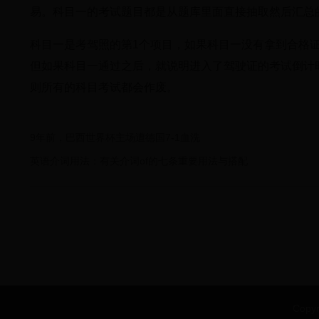
易。科目一的考试题目都是从题库里面直接抽取然后汇总
科目一是考驾照的第1个项目，如果科目一没有拿到合格
但如果科目一通过之后，就说明进入了驾驶证的考试倒计
则所有的科目考试都会作废。
9年前，巴西世界杯主场遭德国7-1血洗
英语介词用法：有关介词of的七条重要用法与搭配
Copy