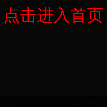
的，所以只要题库的题目掌握了，就可以顺利的通过。
点击进入首页
证，那么不算是正式进入驾驶证的考试阶段，因此不会有三年的
时，就会有三年的期限，需要剩下所有的科目通过才能拿到驾驶
right © 2022 02年世界杯_世界杯亚预赛赛程 - cdsdtc.com All Rights Rese