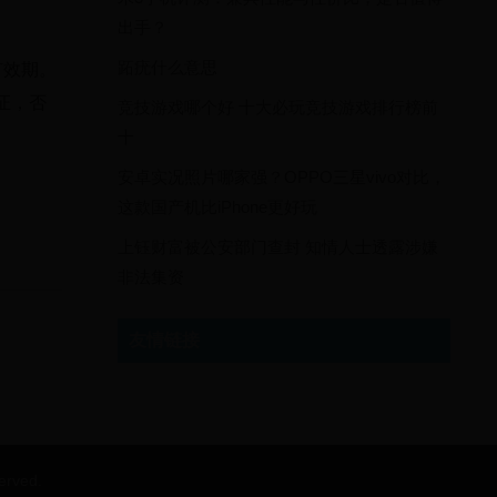
出手？
跖疣什么意思
有效期。
证，否
竞技游戏哪个好 十大必玩竞技游戏排行榜前
十
安卓实况照片哪家强？OPPO三星vivo对比，
这款国产机比iPhone更好玩
上钰财富被公安部门查封 知情人士透露涉嫌
非法集资
友情链接
rved.