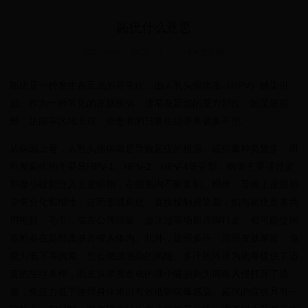
跖疣什么意思
2025-05-03 19:21:52
|
FIFA世界杯
跖疣是一种发生在足底的寻常疣，由人乳头瘤病毒（HPV）感染引
起。作为一种常见的皮肤疾病，通常在足部的受力部位，如足底前
部、足跟等区域出现，给患者的日常生活带来诸多不便。
从病因上看，人乳头瘤病毒是导致跖疣的根源。该病毒种类繁多，而
引发跖疣的主要是HPV-1、HPV-2、HPV-4等亚型。病毒主要通过皮
肤微小破损进入上皮细胞，在细胞内不断复制、增殖，导致上皮细胞
异常分化和增生，进而形成跖疣。直接接触感染源，如与跖疣患者共
用拖鞋、毛巾，或在公共浴室、游泳池等场所赤脚行走，都可能使病
毒附着在足部皮肤并侵入体内。此外，足部多汗、局部皮肤摩擦、免
疫力低下等因素，也会增加感染的风险。多汗的环境为病毒提供了适
宜的生存条件，而皮肤摩擦造成的微小破损则为病毒入侵打开了通
道，免疫力低下使得身体难以有效抵御病毒感染。跖疣的症状具有一