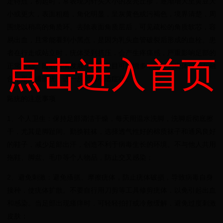
定特点，初起时，常表现为针头大小的发亮丘疹，逐渐增大至黄豆大
小或更大，表面粗糙，角化明显，呈灰黄色或污褐色，境界清楚，周
围绕以稍高的角质环。去除表面角质层后，可见疏松的角质软芯，容
易出血，且常能看到小黑点，是因为乳头血管破裂后形成的血栓。患
者在行走或站立时，疣体受到挤压，会产生疼痛感，严重影响足部的
点击进入首页
正常活动。随着病情发展，跖疣数目可能增多，相邻的疣体可相互融
合，形成镶嵌疣，进一步加重不适症状。
跖疣的注意事项
1、个人卫生：保持足部清洁干燥，每天用温水洗脚，洗脚后彻底擦
干，尤其是脚趾间。勤换鞋袜，选择透气性好的棉质袜子和通风良好
的鞋子，减少足部出汗，创造不利于病毒生长的环境。不与他人共用
拖鞋、脚盆、毛巾等个人物品，防止交叉感染；
2、避免刺激：避免搔抓、摩擦疣体，防止疣体破损，导致病毒自身
接种，使疣体扩散。不要自行用刀剪等工具修剪疣体，以免引起出血
和感染。当足部出现瘙痒时，可轻轻拍打或冷敷缓解，避免过度刺激
皮肤；