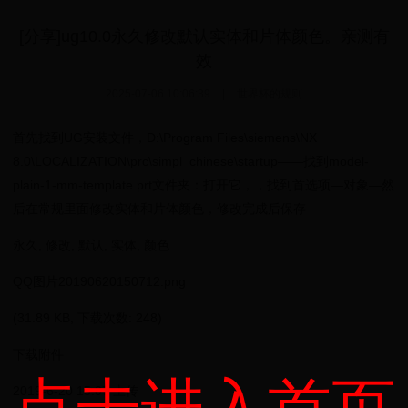
[分享]ug10.0永久修改默认实体和片体颜色。亲测有
效
2025-07-06 10:06:39
|
世界杯的规则
首先找到UG安装文件，D:\Program Files\siemens\NX
8.0\LOCALIZATION\prc\simpl_chinese\startup——找到model-
plain-1-mm-template.prt文件夹：打开它，，找到首选项—对象—然
后在常规里面修改实体和片体颜色，修改完成后保存
永久, 修改, 默认, 实体, 颜色
QQ图片20190620150712.png
(31.89 KB, 下载次数: 248)
下载附件
2019-6-20 15:07 上传